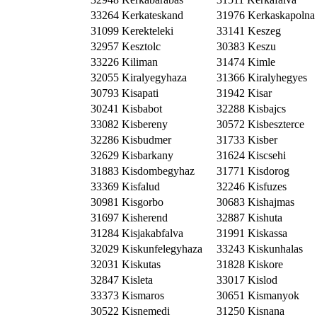
33264 Kerkateskand
31976 Kerkaskapolna
31099 Kerekteleki
33141 Keszeg
32957 Kesztolc
30383 Keszu
33226 Kiliman
31474 Kimle
32055 Kiralyegyhaza
31366 Kiralyhegyes
30793 Kisapati
31942 Kisar
30241 Kisbabot
32288 Kisbajcs
33082 Kisbereny
30572 Kisbeszterce
32286 Kisbudmer
31733 Kisber
32629 Kisbarkany
31624 Kiscsehi
31883 Kisdombegyhaz
31771 Kisdorog
33369 Kisfalud
32246 Kisfuzes
30981 Kisgorbo
30683 Kishajmas
31697 Kisherend
32887 Kishuta
31284 Kisjakabfalva
31991 Kiskassa
32029 Kiskunfelegyhaza
33243 Kiskunhalas
32031 Kiskutas
31828 Kiskore
32847 Kisleta
33017 Kislod
33373 Kismaros
30651 Kismanyok
30522 Kisnemedi
31250 Kisnana