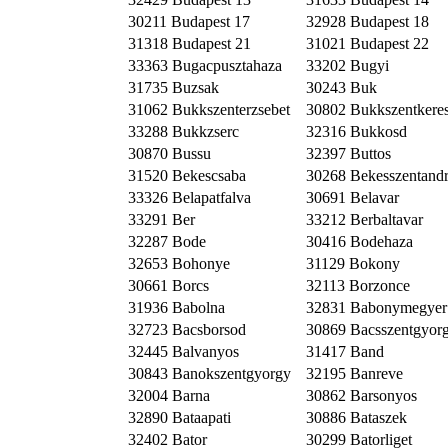
30211 Budapest 17
32928 Budapest 18
31318 Budapest 21
31021 Budapest 22
33363 Bugacpusztahaza
33202 Bugyi
31735 Buzsak
30243 Buk
31062 Bukkszenterzsebet
30802 Bukkszentkeres
33288 Bukkzserc
32316 Bukkosd
30870 Bussu
32397 Buttos
31520 Bekescsaba
30268 Bekesszentandr
33326 Belapatfalva
30691 Belavar
33291 Ber
33212 Berbaltavar
32287 Bode
30416 Bodehaza
32653 Bohonye
31129 Bokony
30661 Borcs
32113 Borzonce
31936 Babolna
32831 Babonymegyer
32723 Bacsborsod
30869 Bacsszentgyor
32445 Balvanyos
31417 Band
30843 Banokszentgyorgy
32195 Banreve
32004 Barna
30862 Barsonyos
32890 Bataapati
30886 Bataszek
32402 Bator
30299 Batorliget