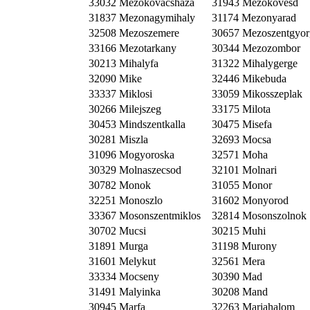
33032 Mezokovacshaza
31943 Mezokovesd
31837 Mezonagymihaly
31174 Mezonyarad
32508 Mezoszemere
30657 Mezoszentgyor
33166 Mezotarkany
30344 Mezozombor
30213 Mihalyfa
31322 Mihalygerge
32090 Mike
32446 Mikebuda
33337 Miklosi
33059 Mikosszeplak
30266 Milejszeg
33175 Milota
30453 Mindszentkalla
30475 Misefa
30281 Miszla
32693 Mocsa
31096 Mogyoroska
32571 Moha
30329 Molnaszecsod
32101 Molnari
30782 Monok
31055 Monor
32251 Monoszlo
31602 Monyorod
33367 Mosonszentmiklos
32814 Mosonszolnok
30702 Mucsi
30215 Muhi
31891 Murga
31198 Murony
31601 Melykut
32561 Mera
33334 Mocseny
30390 Mad
31491 Malyinka
30208 Mand
30945 Marfa
32263 Mariahalom