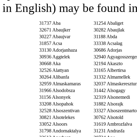
in English) may be found i
31737 Aba
31254 Abaliget
32671 Abaujker
30282 Abaujlak
30227 Abaujvar
31188 Abda
31857 Acsa
33338 Acsalag
33130 Adorjanhaza
30686 Adorjas
30936 Aggtelek
32940 Agyagosszerge
30668 Aka
32194 Akaszto
32526 Alattyan
33165 Albertirsa
30264 Alibanfa
31332 Almamellek
32959 Almaskamaras
32037 Almaskeresztur
31966 Alsodobsza
31442 Alsogagy
31156 Alsonyek
32319 Alsonemedi
33208 Alsopahok
31882 Alsorajk
32528 Alsoszentivan
33327 Alsoszentmarto
30821 Alsotelekes
30762 Alsotold
33052 Alsoors
31619 Ambrozfalva
31798 Andornaktalya
31231 Andrasfa