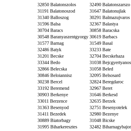
32850 Balatonszolos
32490 Balatonszarszo
31191 Balatonoszod
31647 Balatonujlak
31340 Balloszog
30291 Balmazujvaros
31596 Balsa
32367 Balastya
30704 Baracs
30858 Baracska
30548 Baranyaszentgyorgy
30619 Barbacs
31577 Barnag
31549 Basal
32486 Batyk
33233 Bate
31201 Becske
32704 Becskehaza
33344 Bedo
31038 Bejcgyertyanos
32866 Belecska
31058 Beled
30846 Beloiannisz
32095 Belsosard
30238 Bercel
32824 Beregdaroc
33192 Beremend
32967 Beret
30903 Berkenye
31646 Berkesd
33011 Berzence
32635 Berzek
31363 Besenyod
32751 Besenyotelek
31411 Bezedek
32980 Bezenye
30889 Biatorbagy
31048 Bicske
31995 Biharkeresztes
32482 Biharnagybajo