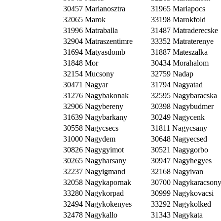
30457 Marianosztra
31965 Mariapocs
32065 Marok
33198 Marokfold
31996 Matraballa
31487 Matraderecske
32904 Matraszentimre
33352 Matraterenye
31694 Matyasdomb
31887 Mateszalka
31848 Mor
30434 Morahalom
32154 Mucsony
32759 Nadap
30471 Nagyar
31794 Nagyatad
31276 Nagybakonak
32595 Nagybaracska
32906 Nagybereny
30398 Nagybudmer
31639 Nagybarkany
30249 Nagycenk
30558 Nagycsecs
31811 Nagycsany
31000 Nagydem
30648 Nagyecsed
30826 Nagygyimot
30521 Nagygorbo
30265 Nagyharsany
30947 Nagyhegyes
32237 Nagyigmand
32168 Nagyivan
32058 Nagykapornak
30700 Nagykaracson
33280 Nagykorpad
30999 Nagykovacsi
32494 Nagykokenyes
33292 Nagykolked
32478 Nagykallo
31343 Nagykata