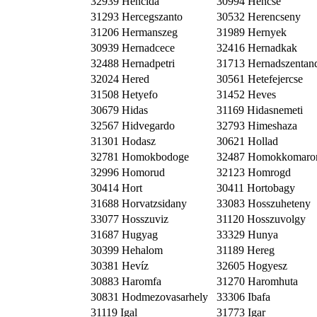
32939 Hencida
30994 Hencse
31293 Hercegszanto
30532 Herencseny
31206 Hermanszeg
31989 Hernyek
30939 Hernadcece
32416 Hernadkak
32488 Hernadpetri
31713 Hernadszentan
32024 Hered
30561 Hetefejercse
31508 Hetyefo
31452 Heves
30679 Hidas
31169 Hidasnemeti
32567 Hidvegardo
32793 Himeshaza
31301 Hodasz
30621 Hollad
32781 Homokbodoge
32487 Homokkomar
32996 Homorud
32123 Homrogd
30414 Hort
30411 Hortobagy
31688 Horvatzsidany
33083 Hosszuheteny
33077 Hosszuviz
31120 Hosszuvolgy
31687 Hugyag
33329 Hunya
30399 Hehalom
31189 Hereg
30381 Hevíz
32605 Hogyesz
30883 Haromfa
31270 Haromhuta
30831 Hodmezovasarhely
33306 Ibafa
31119 Igal
31773 Igar