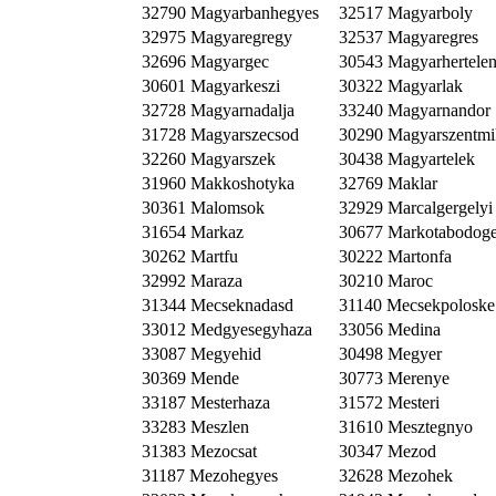
32790 Magyarbanhegyes
32517 Magyarboly
32975 Magyaregregy
32537 Magyaregres
32696 Magyargec
30543 Magyarhertele
30601 Magyarkeszi
30322 Magyarlak
32728 Magyarnadalja
33240 Magyarnandor
31728 Magyarszecsod
30290 Magyarszentmi
32260 Magyarszek
30438 Magyartelek
31960 Makkoshotyka
32769 Maklar
30361 Malomsok
32929 Marcalgergelyi
31654 Markaz
30677 Markotabodog
30262 Martfu
30222 Martonfa
32992 Maraza
30210 Maroc
31344 Mecseknadasd
31140 Mecsekpoloske
33012 Medgyesegyhaza
33056 Medina
33087 Megyehid
30498 Megyer
30369 Mende
30773 Merenye
33187 Mesterhaza
31572 Mesteri
33283 Meszlen
31610 Mesztegnyo
31383 Mezocsat
30347 Mezod
31187 Mezohegyes
32628 Mezohek