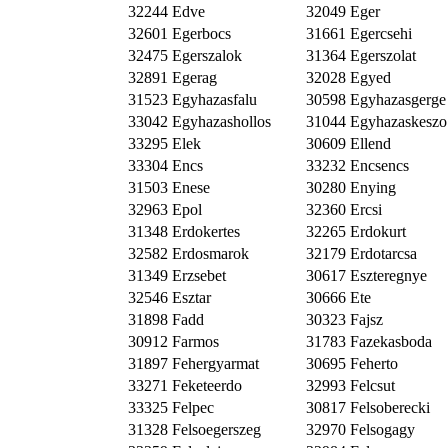
32244 Edve
32049 Eger
32601 Egerbocs
31661 Egercsehi
32475 Egerszalok
31364 Egerszolat
32891 Egerag
32028 Egyed
31523 Egyhazasfalu
30598 Egyhazasgerge
33042 Egyhazashollos
31044 Egyhazaskeszo
33295 Elek
30609 Ellend
33304 Encs
33232 Encsencs
31503 Enese
30280 Enying
32963 Epol
32360 Ercsi
31348 Erdokertes
32265 Erdokurt
32582 Erdosmarok
32179 Erdotarcsa
31349 Erzsebet
30617 Eszteregnye
32546 Esztar
30666 Ete
31898 Fadd
30323 Fajsz
30912 Farmos
31783 Fazekasboda
31897 Fehergyarmat
30695 Feherto
33271 Feketeerdo
32993 Felcsut
33325 Felpec
30817 Felsoberecki
31328 Felsoegerszeg
32970 Felsogagy