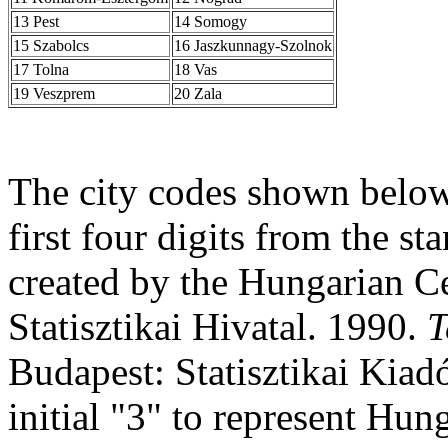
13 Pest
14 Somogy
15 Szabolcs
16 Jaszkunnagy-Szolnok
17 Tolna
18 Vas
19 Veszprem
20 Zala
The city codes shown below 
first four digits from the sta
created by the Hungarian Ce
Statisztikai Hivatal. 1990.
T
Budapest: Statisztikai Kiadó
initial "3" to represent Hun