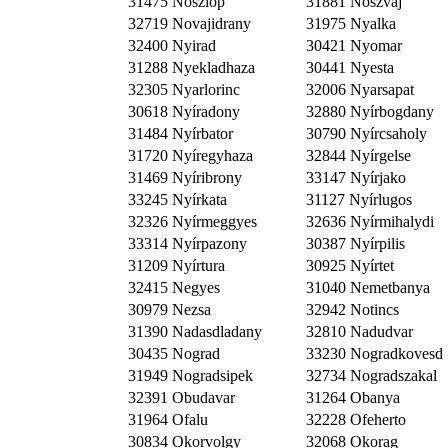
31475 Noszlop
31881 Noszvaj
32719 Novajidrany
31975 Nyalka
32400 Nyirad
30421 Nyomar
31288 Nyekladhaza
30441 Nyesta
32305 Nyarlorinc
32006 Nyarsapat
30618 Nyíradony
32880 Nyírbogdany
31484 Nyírbator
30790 Nyírcsaholy
31720 Nyíregyhaza
32844 Nyírgelse
31469 Nyíribrony
33147 Nyírjako
33245 Nyírkata
31127 Nyírlugos
32326 Nyírmeggyes
32636 Nyírmihalydi
33314 Nyírpazony
30387 Nyírpilis
31209 Nyírtura
30925 Nyírtet
32415 Negyes
31040 Nemetbanya
30979 Nezsa
32942 Notincs
31390 Nadasdladany
32810 Nadudvar
30435 Nograd
33230 Nogradkovesd
31949 Nogradsipek
32734 Nogradszakal
32391 Obudavar
31264 Obanya
31964 Ofalu
32228 Ofeherto
30834 Okorvolgy
32068 Okorag