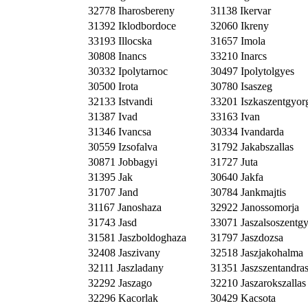
32778 Iharosbereny
31138 Ikervar
31392 Iklodbordoce
32060 Ikreny
33193 Illocska
31657 Imola
30808 Inancs
33210 Inarcs
30332 Ipolytarnoc
30497 Ipolytolgyes
30500 Irota
30780 Isaszeg
32133 Istvandi
33201 Iszkaszentgyor
31387 Ivad
33163 Ivan
31346 Ivancsa
30334 Ivandarda
30559 Izsofalva
31792 Jakabszallas
30871 Jobbagyi
31727 Juta
31395 Jak
30640 Jakfa
31707 Jand
30784 Jankmajtis
31167 Janoshaza
32922 Janossomorja
31743 Jasd
33071 Jaszalsoszentg
31581 Jaszboldoghaza
31797 Jaszdozsa
32408 Jaszivany
32518 Jaszjakohalma
32111 Jaszladany
31351 Jaszszentandra
32292 Jaszago
32210 Jaszarokszallas
32296 Kacorlak
30429 Kacsota