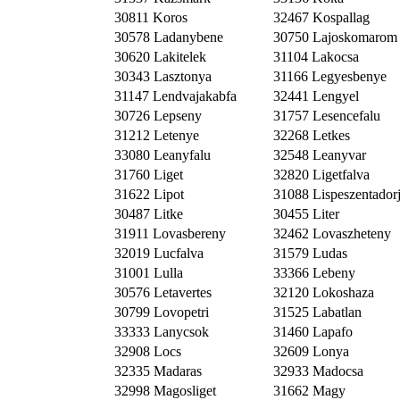
30811 Koros
32467 Kospallag
30578 Ladanybene
30750 Lajoskomarom
30620 Lakitelek
31104 Lakocsa
30343 Lasztonya
31166 Legyesbenye
31147 Lendvajakabfa
32441 Lengyel
30726 Lepseny
31757 Lesencefalu
31212 Letenye
32268 Letkes
33080 Leanyfalu
32548 Leanyvar
31760 Liget
32820 Ligetfalva
31622 Lipot
31088 Lispeszentador
30487 Litke
30455 Liter
31911 Lovasbereny
32462 Lovaszheteny
32019 Lucfalva
31579 Ludas
31001 Lulla
33366 Lebeny
30576 Letavertes
32120 Lokoshaza
30799 Lovopetri
31525 Labatlan
33333 Lanycsok
31460 Lapafo
32908 Locs
32609 Lonya
32335 Madaras
32933 Madocsa
32998 Magosliget
31662 Magy