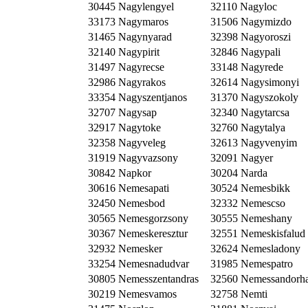
30445 Nagylengyel
32110 Nagyloc
33173 Nagymaros
31506 Nagymizdo
31465 Nagynyarad
32398 Nagyoroszi
32140 Nagypirit
32846 Nagypali
31497 Nagyrecse
33148 Nagyrede
32986 Nagyrakos
32614 Nagysimonyi
33354 Nagyszentjanos
31370 Nagyszokoly
32707 Nagysap
32340 Nagytarcsa
32917 Nagytoke
32760 Nagytalya
32358 Nagyveleg
32613 Nagyvenyim
31919 Nagyvazsony
32091 Nagyer
30842 Napkor
30204 Narda
30616 Nemesapati
30524 Nemesbikk
32450 Nemesbod
32332 Nemescso
30565 Nemesgorzsony
30555 Nemeshany
30367 Nemeskeresztur
32551 Nemeskisfalud
32932 Nemesker
32624 Nemesladony
33254 Nemesnadudvar
31985 Nemespatro
30805 Nemesszentandras
32560 Nemessandorh
30219 Nemesvamos
32758 Nemti