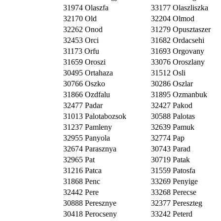
31974 Olaszfa
33177 Olaszliszka
32170 Old
32204 Olmod
32262 Onod
31279 Opusztaszer
32453 Orci
31682 Ordacsehi
31173 Orfu
31693 Orgovany
31659 Oroszi
33076 Oroszlany
30495 Ortahaza
31512 Osli
30766 Oszko
30286 Oszlar
31866 Ozdfalu
31895 Ozmanbuk
32477 Padar
32427 Pakod
31013 Palotabozsok
30588 Palotas
31237 Pamleny
32639 Pamuk
32955 Panyola
32774 Pap
32674 Parasznya
30743 Parad
32965 Pat
30719 Patak
31216 Patca
31559 Patosfa
31868 Penc
33269 Penyige
32442 Pere
33268 Perecse
30888 Peresznye
32377 Pereszteg
30418 Perocseny
33242 Peterd