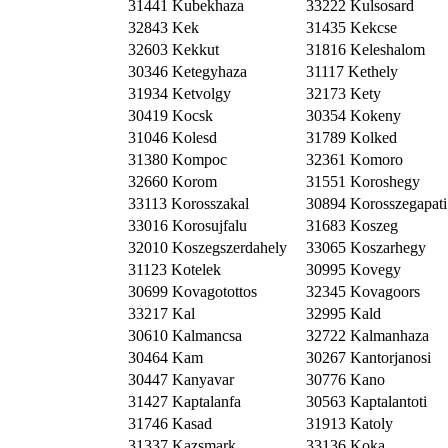
31441 Kubekhaza
33222 Kulsosard
32843 Kek
31435 Kekcse
32603 Kekkut
31816 Keleshalom
30346 Ketegyhaza
31117 Kethely
31934 Ketvolgy
32173 Kety
30419 Kocsk
30354 Kokeny
31046 Kolesd
31789 Kolked
31380 Kompoc
32361 Komoro
32660 Korom
31551 Koroshegy
33113 Korosszakal
30894 Korosszegapati
33016 Korosujfalu
31683 Koszeg
32010 Koszegszerdahely
33065 Koszarhegy
31123 Kotelek
30995 Kovegy
30699 Kovagotottos
32345 Kovagoors
33217 Kal
32995 Kald
30610 Kalmancsa
32722 Kalmanhaza
30464 Kam
30267 Kantorjanosi
30447 Kanyavar
30776 Kano
31427 Kaptalanfa
30563 Kaptalantoti
31746 Kasad
31913 Katoly
31337 Kazsmark
33136 Koka