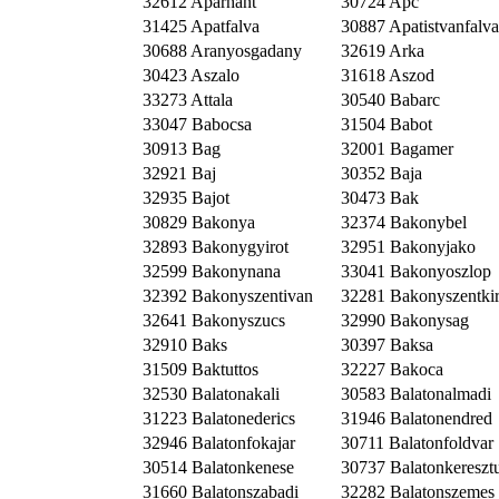
32612 Aparhant
30724 Apc
31425 Apatfalva
30887 Apatistvanfalva
30688 Aranyosgadany
32619 Arka
30423 Aszalo
31618 Aszod
33273 Attala
30540 Babarc
33047 Babocsa
31504 Babot
30913 Bag
32001 Bagamer
32921 Baj
30352 Baja
32935 Bajot
30473 Bak
30829 Bakonya
32374 Bakonybel
32893 Bakonygyirot
32951 Bakonyjako
32599 Bakonynana
33041 Bakonyoszlop
32392 Bakonyszentivan
32281 Bakonyszentkir
32641 Bakonyszucs
32990 Bakonysag
32910 Baks
30397 Baksa
31509 Baktuttos
32227 Bakoca
32530 Balatonakali
30583 Balatonalmadi
31223 Balatonederics
31946 Balatonendred
32946 Balatonfokajar
30711 Balatonfoldvar
30514 Balatonkenese
30737 Balatonkereszt
31660 Balatonszabadi
32282 Balatonszemes