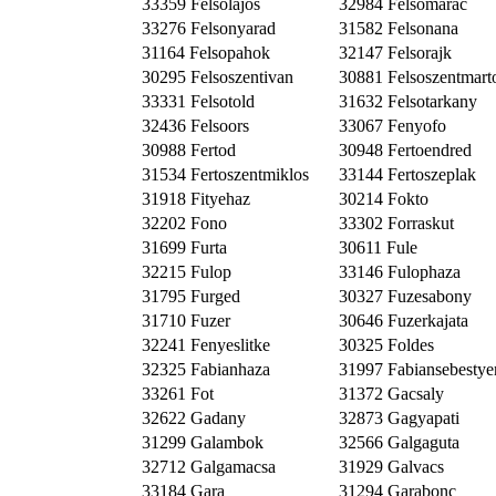
33359 Felsolajos
32984 Felsomarac
33276 Felsonyarad
31582 Felsonana
31164 Felsopahok
32147 Felsorajk
30295 Felsoszentivan
30881 Felsoszentmart
33331 Felsotold
31632 Felsotarkany
32436 Felsoors
33067 Fenyofo
30988 Fertod
30948 Fertoendred
31534 Fertoszentmiklos
33144 Fertoszeplak
31918 Fityehaz
30214 Fokto
32202 Fono
33302 Forraskut
31699 Furta
30611 Fule
32215 Fulop
33146 Fulophaza
31795 Furged
30327 Fuzesabony
31710 Fuzer
30646 Fuzerkajata
32241 Fenyeslitke
30325 Foldes
32325 Fabianhaza
31997 Fabiansebestye
33261 Fot
31372 Gacsaly
32622 Gadany
32873 Gagyapati
31299 Galambok
32566 Galgaguta
32712 Galgamacsa
31929 Galvacs
33184 Gara
31294 Garabonc