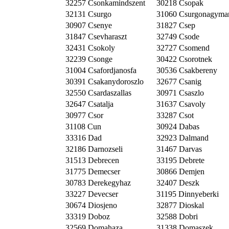
32257 Csonkamindszent
30218 Csopak
32131 Csurgo
31060 Csurgonagymar
30907 Csenye
31827 Csep
31847 Csevharaszt
32749 Csode
32431 Csokoly
32727 Csomend
32239 Csonge
30422 Csorotnek
31004 Csafordjanosfa
30536 Csakbereny
30391 Csakanydoroszlo
32677 Csanig
32550 Csardaszallas
30971 Csaszlo
32647 Csatalja
31637 Csavoly
30977 Csor
33287 Csot
31108 Cun
30924 Dabas
33316 Dad
32923 Dalmand
32186 Darnozseli
31467 Darvas
31513 Debrecen
33195 Debrete
31775 Demecser
30866 Demjen
30783 Derekegyhaz
32407 Deszk
33227 Devecser
31195 Dinnyeberki
30674 Diosjeno
32877 Dioskal
33319 Doboz
32588 Dobri
32569 Domahaza
31338 Domaszek