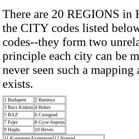
There are 20 REGIONS in Hu
the CITY codes listed below
codes--they form two unrela
principle each city can be 
never seen such a mapping
exists.
1 Budapest
2 Baranya
3 Bacs Kiskun
4 Bekes
5 BAZ
6 Csongrad
7 Fejer
8 Gyor-Sopron
9 Hajdu
10 Heves
11 Komarom-Esztergom
12 Nograd