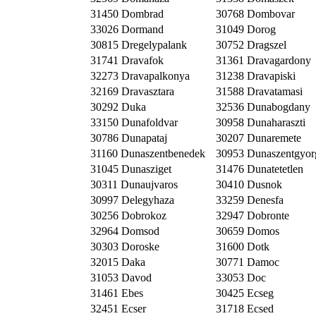
31450 Dombrad
30768 Dombovar
33026 Dormand
31049 Dorog
30815 Dregelypalank
30752 Dragszel
31741 Dravafok
31361 Dravagardony
32273 Dravapalkonya
31238 Dravapiski
32169 Dravasztara
31588 Dravatamasi
30292 Duka
32536 Dunabogdany
33150 Dunafoldvar
30958 Dunaharaszti
30786 Dunapataj
30207 Dunaremete
31160 Dunaszentbenedek
30953 Dunaszentgyor
31045 Dunasziget
31476 Dunatetetlen
30311 Dunaujvaros
30410 Dusnok
30997 Delegyhaza
33259 Denesfa
30256 Dobrokoz
32947 Dobronte
32964 Domsod
30659 Domos
30303 Doroske
31600 Dotk
32015 Daka
30771 Damoc
31053 Davod
33053 Doc
31461 Ebes
30425 Ecseg
32451 Ecser
31718 Ecsed