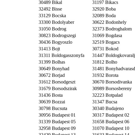
30489 Bikal
31197 Bikacs
32492 Bisse
32920 Boba
33129 Bocska
32089 Boda
33300 Bodolyaber
30622 Bodonhely
31050 Bodrog
32373 Bodroghalom
30823 Bodrogszegi
31069 Bogdasa
30436 Bogyoszlo
32519 Bogacs
31413 Bojt
30731 Bokod
31311 Boldogasszonyfa
31447 Boldogkovaralj
31399 Bolhas
31812 Bolho
30649 Bonyhad
31481 Bonyhadvaras
30672 Borjad
31932 Borota
31612 Borsodgeszt
30670 Borsodivanka
31679 Borsodszirak
30989 Borsosbereny
31436 Bosta
32223 Botpalad
30639 Bozzai
31347 Bucsa
30798 Bucsuta
30340 Budajeno
30956 Budapest 01
30317 Budapest 02
31339 Budapest 05
31658 Budapest 06
32958 Budapest 09
31070 Budapest 10
32429 Budapest 13
31633 Budapest 14