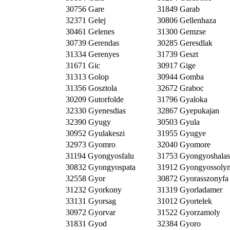
30756 Gare
31849 Garab
32371 Gelej
30806 Gellenhaza
30461 Gelenes
31300 Gemzse
30739 Gerendas
30285 Geresdlak
31334 Gerenyes
31739 Geszt
31671 Gic
30917 Gige
31313 Golop
30944 Gomba
31356 Gosztola
32672 Graboc
30209 Gutorfolde
31796 Gyaloka
32330 Gyenesdias
32867 Gyepukajan
32390 Gyugy
30503 Gyula
30952 Gyulakeszi
31955 Gyugye
32973 Gyomro
32040 Gyomore
31194 Gyongyosfalu
31753 Gyongyoshalas
30832 Gyongyospata
31912 Gyongyossoly
32558 Gyor
30872 Gyorasszonyfa
31232 Gyorkony
31319 Gyorladamer
33131 Gyorsag
31012 Gyortelek
30972 Gyorvar
31522 Gyorzamoly
31831 Gyod
32384 Gyoro