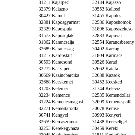
31211 Kajarpec
32134 Kajaszo
32379 Kalazno
30553 Kallosd
30427 Kamut
31455 Kapolcs
32881 Kaposgyarmat
32586 Kaposhomok
32329 Kapospula
31896 Kaposszekcso
31573 Kaposujlak
32833 Kapuvar
31862 Karancsalja
32554 Karancsbereny
32689 Karancssag
30492 Karcag
31217 Kardoskut
31804 Karmacs
30593 Karacsond
30526 Karad
32275 Kaszaper
32662 Katafa
30669 Kazincbarcika
32688 Kazsok
32668 Kecskemet
30452 Kecsked
31203 Kelemer
31744 Keleviz
32234 Kemence
32535 Kemendollar
31224 Kemenesmagasi
32099 Kemenespalfa
32271 Kemestarodfa
30678 Kemse
30741 Kengyel
30993 Kenyeri
32659 Kercaszomor
31438 Kercseliget
32253 Kerekegyhaza
30459 Kereki
32948 Kerkabarabas
31511 Kerkafalva