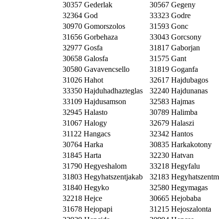
30357 Gederlak
30567 Gegeny
32364 God
33323 Godre
30970 Gomorszolos
31593 Gonc
31656 Gorbehaza
33043 Gorcsony
32977 Gosfa
31817 Gaborjan
30658 Galosfa
31575 Gant
30580 Gavavencsello
31819 Goganfa
31026 Hahot
32617 Hajdubagos
33350 Hajduhadhazteglas
32240 Hajdunanas
33109 Hajdusamson
32583 Hajmas
32945 Halasto
30789 Halimba
31067 Halogy
32679 Halaszi
31122 Hangacs
32342 Hantos
30764 Harka
30835 Harkakotony
31845 Harta
32230 Hatvan
31790 Hegyeshalom
33218 Hegyfalu
31803 Hegyhatszentjakab
32183 Hegyhatszentm
31840 Hegyko
32580 Hegymagas
32218 Hejce
30665 Hejobaba
31678 Hejopapi
31215 Hejoszalonta