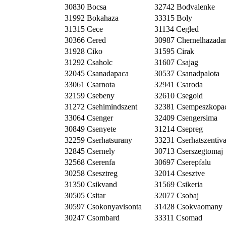
30830 Bocsa
32742 Bodvalenke
31992 Bokahaza
33315 Boly
31315 Cece
31134 Cegled
30366 Cered
30987 Chernelhazad
31928 Ciko
31595 Cirak
31292 Csaholc
31607 Csajag
32045 Csanadapaca
30537 Csanadpalota
33061 Csarnota
32941 Csaroda
32159 Csebeny
32610 Csegold
31272 Csehimindszent
32381 Csempeszkopa
33064 Csenger
32409 Csengersima
30849 Csenyete
31214 Csepreg
32259 Cserhatsurany
33231 Cserhatszentiv
32845 Csernely
30713 Cserszegtomaj
32568 Cserenfa
30697 Cserepfalu
30258 Csesztreg
32014 Csesztve
31350 Csikvand
31569 Csikeria
30505 Csitar
32077 Csobaj
30597 Csokonyavisonta
31428 Csokvaomany
30247 Csombard
33311 Csomad