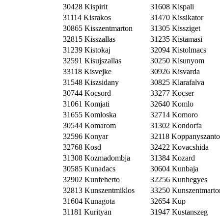
30428 Kispirit
31608 Kispali
31114 Kisrakos
31470 Kissikator
30865 Kisszentmarton
31305 Kissziget
32815 Kisszallas
31235 Kistamasi
31239 Kistokaj
32094 Kistolmacs
32591 Kisujszallas
30250 Kisunyom
33118 Kisvejke
30926 Kisvarda
31548 Kiszsidany
30825 Klarafalva
30744 Kocsord
33277 Kocser
31061 Komjati
32640 Komlo
31655 Komloska
32714 Komoro
30544 Komarom
31302 Kondorfa
32596 Konyar
32118 Koppanyszanto
32768 Kosd
32422 Kovacshida
31308 Kozmadombja
31384 Kozard
30585 Kunadacs
30604 Kunbaja
32902 Kunfeherto
32256 Kunhegyes
32813 Kunszentmiklos
33250 Kunszentmarto
31604 Kunagota
32654 Kup
31181 Kurityan
31947 Kustanszeg