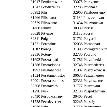
31917 Petrikeresztur
33075 Petrivente
31543 Petofiszallas
32283 Petohaza
30982 Pilis
32960 Pilisborosjeno
31466 Pilismarot
31139 Pilisszentivan
30529 Pilisszanto
31434 Pilisvorosvar
31468 Pinnye
30339 Piricse
30628 Pitvaros
31183 Pocsaj
32311 Polgar
31752 Polgardi
31721 Porcsalma
32036 Pornoapati
31182 Porrog
31393 Porrogszentkira
32836 Potony
32730 Potyond
31692 Pusztaapati
31786 Pusztaberki
31386 Pusztadobos
32746 Pusztaederics
31993 Pusztahencse
31902 Pusztakovacsi
31524 Pusztamonostor
30635 Pusztamerges
32901 Pusztaszabolcs
32331 Pusztaszemes
32308 Pusztavacs
31777 Pusztavam
31296 Puski
32138 Puspokhatvan
30430 Puspokszilagy
30405 Pecel
31538 Pecsdevecser
32245 Pecsely
31956 Pely
31554 Penzesgyor