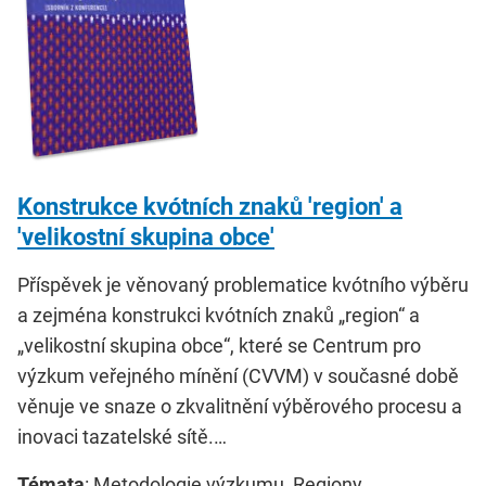
Konstrukce kvótních znaků 'region' a
'velikostní skupina obce'
Příspěvek je věnovaný problematice kvótního výběru
a zejména konstrukci kvótních znaků „region“ a
„velikostní skupina obce“, které se Centrum pro
výzkum veřejného mínění (CVVM) v současné době
věnuje ve snaze o zkvalitnění výběrového procesu a
inovaci tazatelské sítě.…
Témata
: Metodologie výzkumu, Regiony