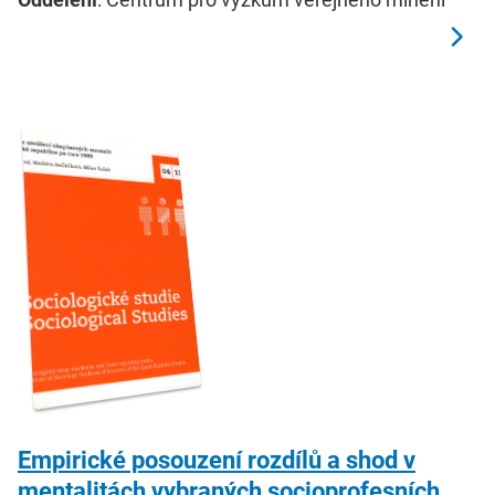
Empirické posouzení rozdílů a shod v
mentalitách vybraných socioprofesních