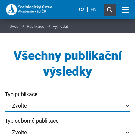
CZ
EN
Úvod
Publikace
Vyhledat
Všechny publikační
výsledky
Typ publikace
Typ odborné publikace