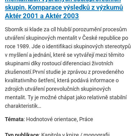
skupin. Komparace výsledků z výzkumů
Aktér 2001 a Aktér 2003
Sborník si klade za cíl hlubší porozumění procesům
utváření skupinových mentalit v České republice po
roce 1989. Jde o identifikaci skupinových stereotypů
v myšlení a jednání, které se vytvářejí mezi těmito
skupinami díky rostoucí diferenciaci životních
zkušeností.První studie je zprávou z provedeného
kvalitativního šetření, která podává informace o
zdrojích utváření porevolučních skupinových
mentalit. Ty je možné chápat jako relativně stabilní
charakteristik…
Témata
: Hodnotové orientace, Práce
Typ publikace
: Kapitola v knize / monografii