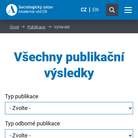
CZ
EN
Úvod
Publikace
Vyhledat
Všechny publikační
výsledky
Typ publikace
Typ odborné publikace