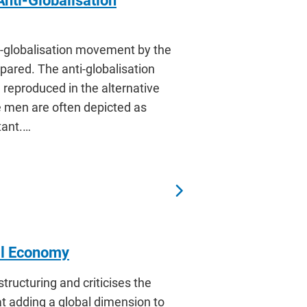
Anti-Globalisation
ti-globalisation movement by the
pared. The anti-globalisation
 reproduced in the alternative
 men are often depicted as
tant.…
al Economy
tructuring and criticises the
at adding a global dimension to