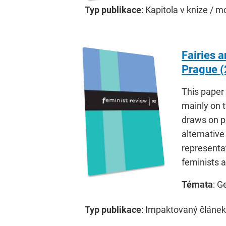
Typ publikace
: Kapitola v knize / m
Fairies 
Prague (
This paper
mainly on t
draws on pa
alternativ
representat
feminists a
Témata
: G
Typ publikace
: Impaktovaný článek