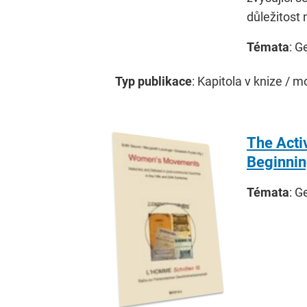
důležitost
Témata
: G
Typ publikace
: Kapitola v knize / m
The Acti
Beginnin
Témata
: G