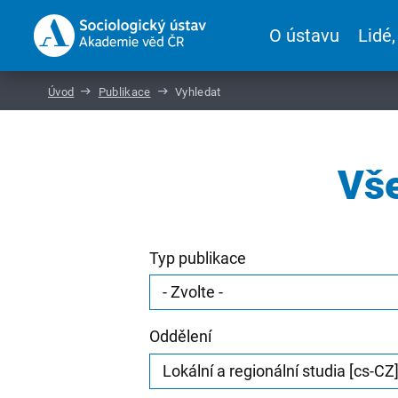
O ústavu
Lidé,
Úvod
Publikace
Vyhledat
Vše
Typ publikace
Oddělení