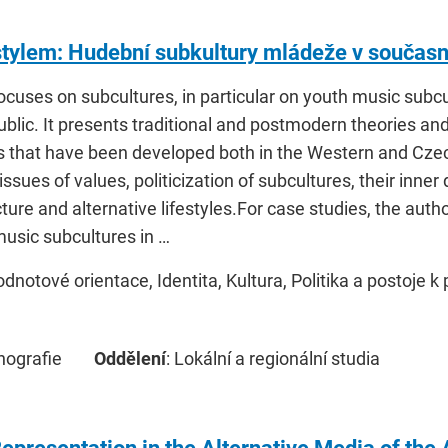
stylem: Hudební subkultury mládeže v součas
ocuses on subcultures, in particular on youth music subc
blic. It presents traditional and postmodern theories an
 that have been developed both in the Western and Czech 
ssues of values, politicization of subcultures, their inner 
cture and alternative lifestyles.For case studies, the aut
music subcultures in …
odnotové orientace, Identita, Kultura, Politika a postoje k p
nografie
Oddělení
: Lokální a regionální studia