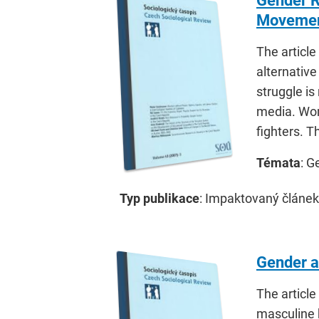
Gender R
Moveme
The article
alternativ
struggle is
media. Wom
fighters. T
Témata
: G
Typ publikace
: Impaktovaný článek
Gender a
The article
masculine b