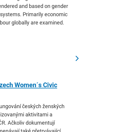
 gendered and based on gender
r systems. Primarily economic
abour globally are examined.
 Czech Women´s Civic
i fungování českých ženských
izovanými aktivitami a
 ČR. Ačkoliv dokumentují
enávají také přetrvávající