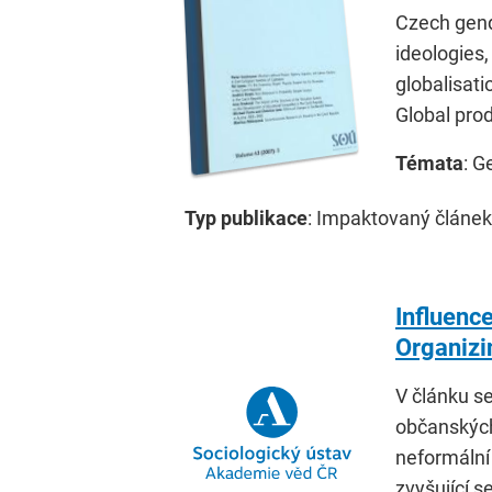
Czech gende
ideologies
globalisati
Global pro
Témata
: G
Typ publikace
: Impaktovaný článek
Influenc
Organizi
V článku s
občanských
neformální
zvyšující s