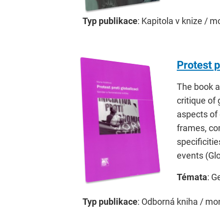
Typ publikace
: Kapitola v knize / m
Protest p
The book a
critique of
aspects of 
frames, com
specificiti
events (Glo
Témata
: G
Typ publikace
: Odborná kniha / mo