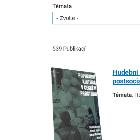
Témata
539
Publikací
Hudební 
postsocia
Témata
: H