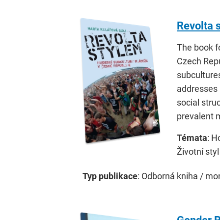
Revolta 
The book f
Czech Repu
subcultures
addresses i
social stru
prevalent 
Témata
: H
Životní styl
Typ publikace
: Odborná kniha / mo