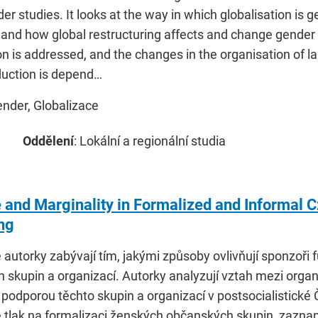
r studies. It looks at the way in which globalisation is
, and how global restructuring affects and change gende
on is addressed, and the changes in the organisation of l
duction is depend…
ender, Globalizace
Oddělení
: Lokální a regionální studia
e and Marginality in Formalized and Informal
ng
e autorky zabývají tím, jakými způsoby ovlivňují sponzoř
 skupin a organizací. Autorky analyzují vztah mezi organ
 podporou těchto skupin a organizací v postsocialistické
e tlak na formalizaci ženských občanských skupin, zaznam