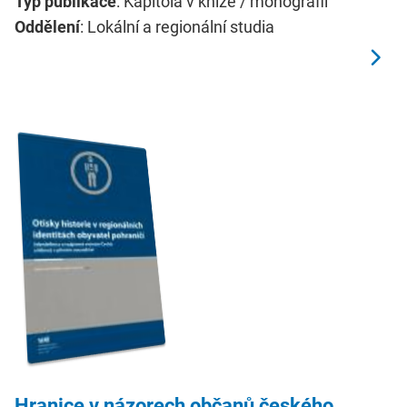
Typ publikace
: Kapitola v knize / monografii
Oddělení
: Lokální a regionální studia
Hranice v názorech občanů českého