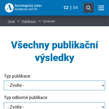
CZ
EN
Úvod
Publikace
Vyhledat
Všechny publikační
výsledky
Typ publikace
Typ odborné publikace