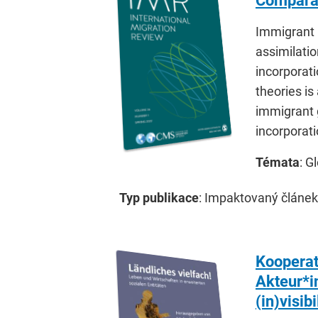
Comparat
Immigrant i
assimilatio
incorporat
theories is
immigrant g
incorporat
Témata
: G
Typ publikace
: Impaktovaný článek
Kooperat
Akteur*i
(in)visib