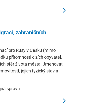
graci, zahraničních
tinací pro Rusy v Česku (mimo
ledku přítomnosti cizích obyvatel,
ších sfér života města. Jmenovat
vitostí, jejich fyzický stav a
ejná správa