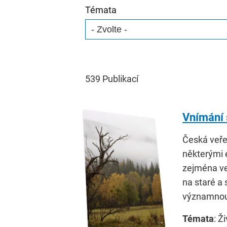
Témata
539
Publikací
Vnímání 
Česká veře
některými 
zejména ve
na staré a
významnou
Témata
: Ž