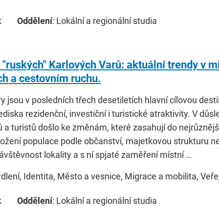
k
Oddělení
: Lokální a regionální studia
"ruských" Karlových Varů: aktuální trendy v mi
ích a cestovním ruchu.
y jsou v posledních třech desetiletích hlavní cílovou des
ediska rezidenční, investiční i turistické atraktivity. V důs
ů a turistů došlo ke změnám, které zasahují do nejrůzněj
žení populace podle občanství, majetkovou strukturu nemo
 návštěvnost lokality a s ní spjaté zaměření místní …
ydlení, Identita, Město a vesnice, Migrace a mobilita, Veř
k
Oddělení
: Lokální a regionální studia