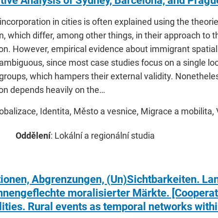
ive Analysis of Sydney, Barcelona, and Pragu
ncorporation in cities is often explained using the theor
n, which differ, among other things, in their approach to t
ion. However, empirical evidence about immigrant spatial
 ambiguous, since most case studies focus on a single lo
roups, which hampers their external validity. Nonetheless
ion depends heavily on the…
lobalizace, Identita, Město a vesnice, Migrace a mobilita, 
Oddělení
: Lokální a regionální studia
ionen, Abgrenzungen, (Un)Sichtbarkeiten. La
nnengeflechte moralisierter Märkte. [Cooperati
ilities. Rural events as temporal networks wit