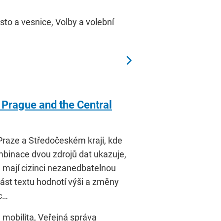
sto a vesnice, Volby a volební
n Prague and the Central
Praze a Středočeském kraji, kde
mbinace dvou zdrojů dat ukazuje,
mají cizinci nezanedbatelnou
 část textu hodnotí výši a změny
c…
 mobilita, Veřejná správa