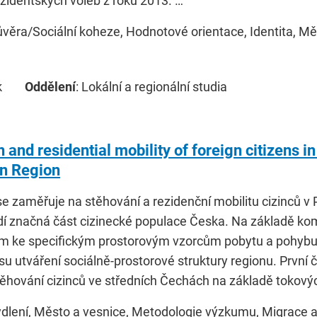
ezidentských voleb z roku 2013. …
ůvěra/Sociální koheze, Hodnotové orientace, Identita, Mě
k
Oddělení
: Lokální a regionální studia
 and residential mobility of foreign citizens i
n Region
e zaměřuje na stěhování a rezidenční mobilitu cizinců v 
dí značná část cizinecké populace Česka. Na základě ko
m ke specifickým prostorovým vzorcům pobytu a pohybu 
esu utváření sociálně-prostorové struktury regionu. První
stěhování cizinců ve středních Čechách na základě tokový
ydlení, Město a vesnice, Metodologie výzkumu, Migrace a