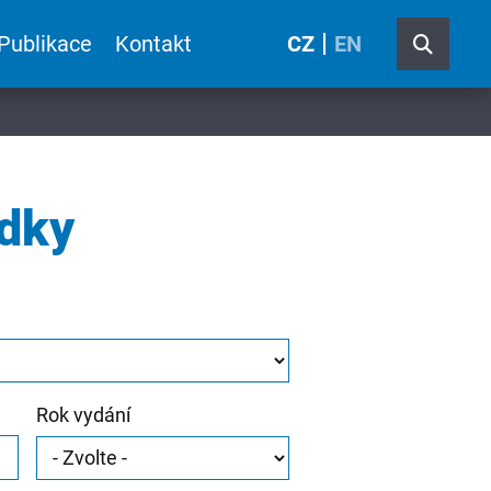
Publikace
Kontakt
CZ
EN
edky
Rok vydání