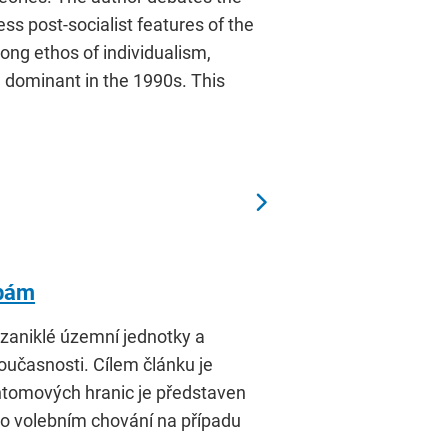
ss post-socialist features of the
rong ethos of individualism,
e dominant in the 1990s. This
lbám
 zaniklé územní jednotky a
současnosti. Cílem článku je
antomových hranic je představen
ů o volebním chování na případu