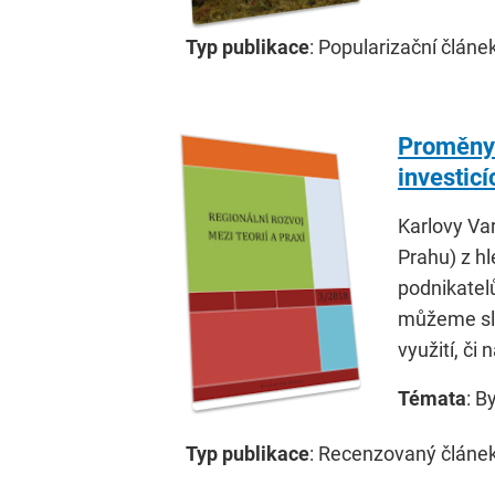
Typ publikace
: Popularizační článe
Proměny 
investic
Karlovy Var
Prahu) z hl
podnikatel
můžeme slo
využití, či
Témata
: B
Typ publikace
: Recenzovaný článe