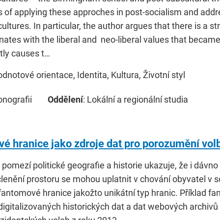
es of applying these approches in post-socialism and addre
ltures. In particular, the author argues that there is a st
nates with the liberal and neo-liberal values that becam
ly causes t…
odnotové orientace, Identita, Kultura, Životní styl
onografii
Oddělení
: Lokální a regionální studia
é hranice jako zdroje dat pro porozumění vo
omezí politické geografie a historie ukazuje, že i dávno
členění prostoru se mohou uplatnit v chování obyvatel v 
fantomové hranice jakožto unikátní typ hranic. Příklad f
 digitalizovaných historických dat a dat webových archiv