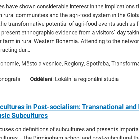
es have shown considerable interest in the implications t
h rural communities and the agri-food system in the Globa
he transformative potential of agri-food events such as f
I present ethnographic evidence from a visitors` day takin
r farm in rural Western Bohemia. Attending to the net
eracting dur…
konomie, Město a vesnice, Regiony, Spotřeba, Transformac
onografii
Oddělení
: Lokální a regionální studia
cultures in Post-socialism: Transnational and
sic Subcultures
ocuses on definitions of subcultures and presents import
ultures – the Birmingham school and post-subcultural th