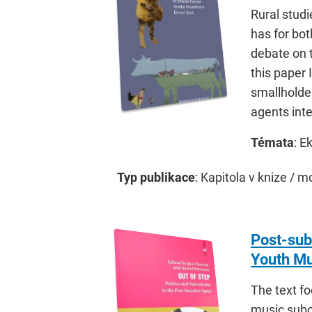
Rural studi
has for bot
debate on t
this paper 
smallholde
agents int
Témata
: E
Typ publikace
: Kapitola v knize / m
Post-sub
Youth Mu
The text f
music subc