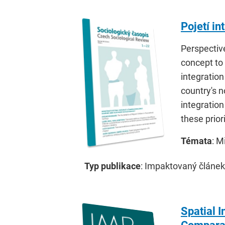
Pojetí i
Perspective
concept to 
integration
country's n
integration
these prior
Témata
: M
Typ publikace
: Impaktovaný článek
Spatial 