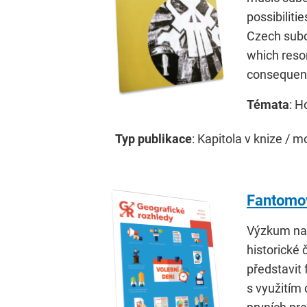
possibiliti
Czech subcu
which reso
consequent
Témata
: H
Typ publikace
: Kapitola v knize / m
Fantomov
Výzkum na p
historické 
představit 
s využitím