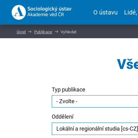
O ústavu
Lidé,
Úvod
Publikace
Vyhledat
Vše
Typ publikace
Oddělení