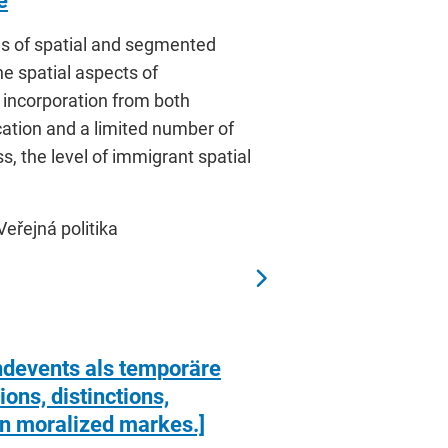
e
ies of spatial and segmented
he spatial aspects of
 incorporation from both
cation and a limited number of
, the level of immigrant spatial
Veřejná politika
ndevents als temporäre
ons, distinctions,
hin moralized markes.]