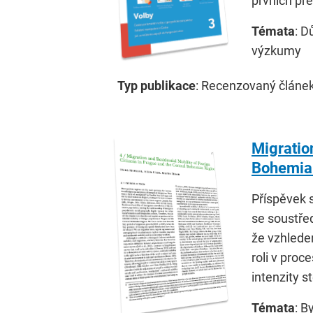
prvních pr
Témata
: D
výzkumy
Typ publikace
: Recenzovaný článe
Migration
Bohemia
Příspěvek s
se soustře
že vzhlede
roli v proc
intenzity 
Témata
: B