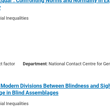
Equal": Confronting Norms and Normality in Ex
y
cial Inequalities
ct factor
Department
: National Contact Centre for Ge
 Modern Divisions Between Blindness and Sig
e in Blind Assemblages
cial Inequalities