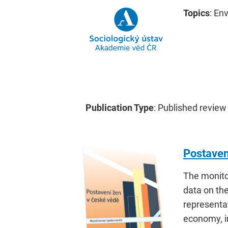
Topics
: En
Publication Type
: Published review
Postaven
The monitor
data on th
representa
economy, in