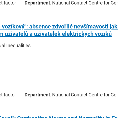
ct factor
Department
: National Contact Centre for Ge
 vozíkový": absence zdvořilé nevšímavosti jak
m uživatelů a uživatelek elektrických vozíků
cial Inequalities
ct factor
Department
: National Contact Centre for Ge