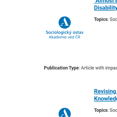
"Almost 
Disabilit
Topics
: So
Publication Type
: Article with impa
Revising
Knowledg
Topics
: So