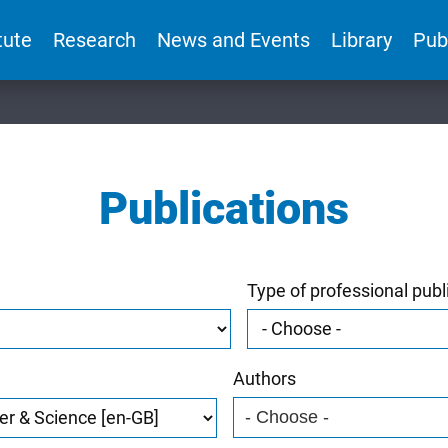
tute
Research
News and Events
Library
Pub
Publications
Type of professional publ
Authors