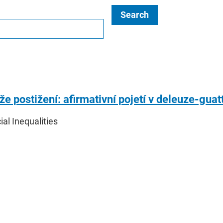
Search
e postižení: afirmativní pojetí v deleuze-guat
cial Inequalities