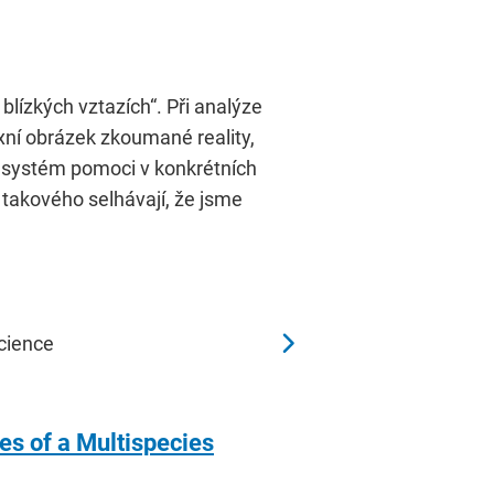
blízkých vztazích“. Při analýze
xní obrázek zkoumané reality,
e systém pomoci v konkrétních
o takového selhávají, že jsme
Science
s of a Multispecies