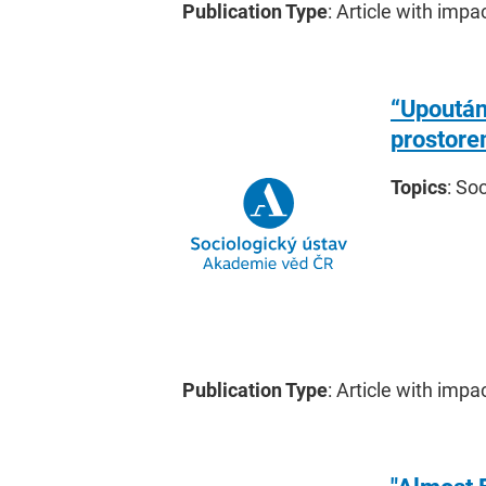
Publication Type
: Article with impa
“Upoután
prostore
Topics
: So
Publication Type
: Article with impa