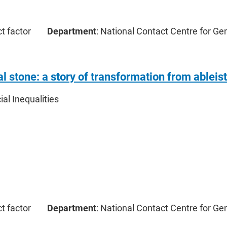
ct factor
Department
: National Contact Centre for Ge
l stone: a story of transformation from ableis
cial Inequalities
ct factor
Department
: National Contact Centre for Ge