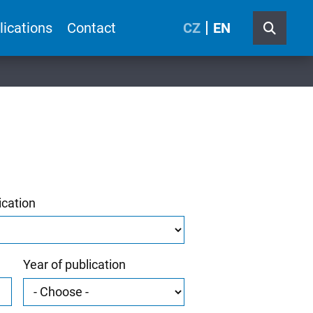
lications
Contact
CZ
EN
ication
Year of publication