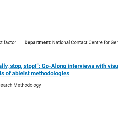
ct factor
Department
: National Contact Centre for Ge
ally, stop, stop!“: Go-Along interviews with vi
lls of ableist methodologies
search Methodology