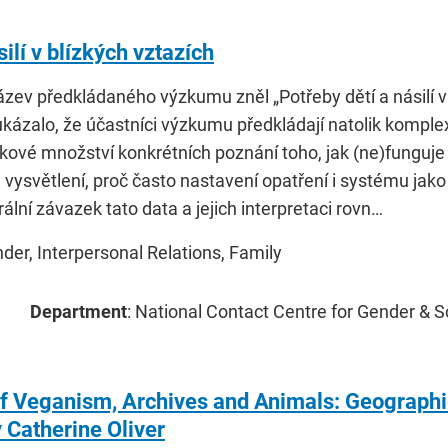
silí v blízkých vztazích
zev předkládaného výzkumu zněl „Potřeby dětí a násilí v 
ukázalo, že účastníci výzkumu předkládají natolik komple
takové množství konkrétních poznání toho, jak (ne)funguj
a vysvětlení, proč často nastavení opatření i systému jak
rální závazek tato data a jejich interpretaci rovn…
nder, Interpersonal Relations, Family
Department
: National Contact Centre for Gender & 
f Veganism, Archives and Animals: Geographie
 Catherine Oliver