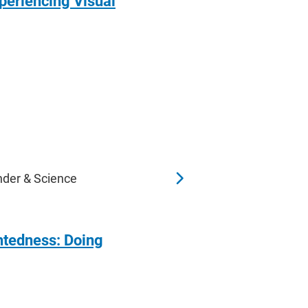
periencing Visual
nder & Science
htedness: Doing