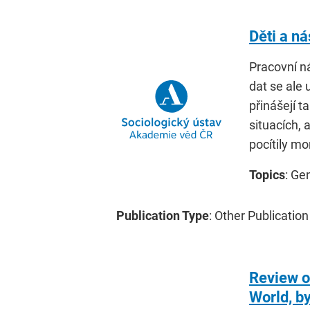
Děti a ná
Pracovní ná
dat se ale 
přinášejí 
situacích, 
pocítily mo
Topics
: Ge
Publication Type
: Other Publication
Review o
World, by