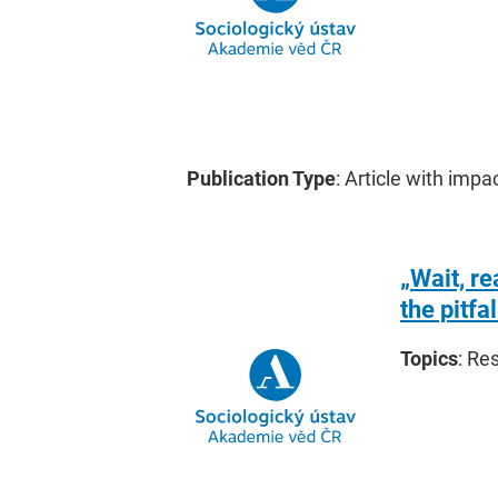
Publication Type
: Article with impa
„Wait, re
the pitfa
Topics
: Re