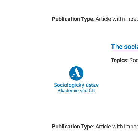
Publication Type
: Article with impa
The socia
Topics
: So
Publication Type
: Article with impa