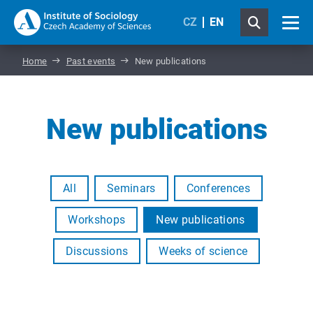
CZ
EN
Home
Past events
New publications
New publications
All
Seminars
Conferences
Workshops
New publications
Discussions
Weeks of science