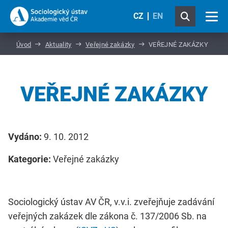
CZ
EN
Úvod
Aktuality
Veřejné zakázky
VEŘEJNÉ ZAKÁZKY
VEŘEJNÉ ZAKÁZKY
Vydáno:
9. 10. 2012
Kategorie:
Veřejné zakázky
Sociologický ústav AV ČR, v.v.i. zveřejňuje zadávání
veřejných zakázek dle zákona č. 137/2006 Sb. na