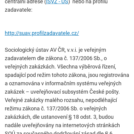
centrální adrese (
ISVZ - US
) nebo na profilu
zadavatele:
http://suav.profilzadavatele.cz/
Sociologický ústav AV ČR, v.v.i. je veřejným
zadavatelem dle zákona č. 137/2006 Sb., o
veřejných zakázkách. Všechna výběrová řízení,
spadající pod režim tohoto zákona, jsou registrována
a oznamována v informačním systému veřejných
zakázek – uveřejňovací subsystém České pošty.
Veřejné zakázky malého rozsahu, nepodléhající
režimu zákona č. 137/2006 Sb. o veřejných
zakázkách, dle ustanovení § 18 odst. 3, budou
nadále uveřejňovány na internetových stránkách
SOÚ za současného dodržování zásad dle § 6