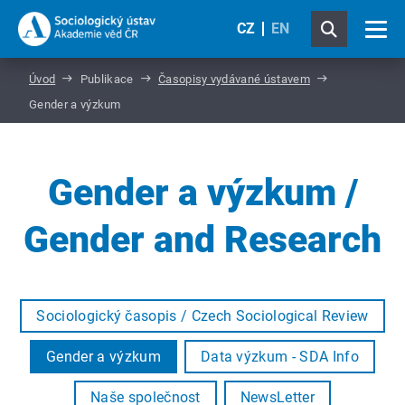
CZ
EN
Úvod
Publikace
Časopisy vydávané ústavem
Gender a výzkum
Gender a výzkum /
Gender and Research
Sociologický časopis / Czech Sociological Review
Gender a výzkum
Data výzkum - SDA Info
Naše společnost
NewsLetter