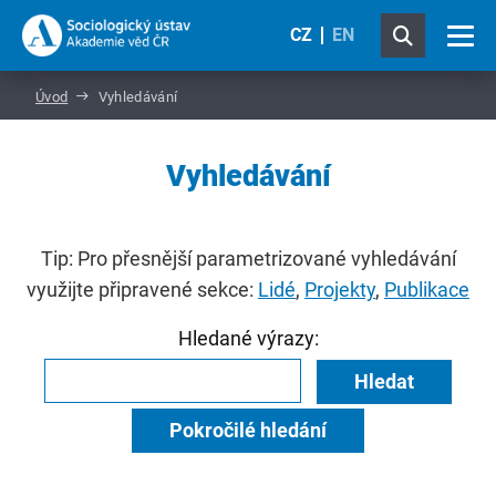
CZ
EN
Úvod
Vyhledávání
Vyhledávání
Tip: Pro přesnější parametrizované vyhledávání
využijte připravené sekce:
Lidé
,
Projekty
,
Publikace
Hledané výrazy:
Hledat
Pokročilé hledání