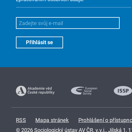
RSS
Mapa stránek
Prohlášení o přístupno
© 2026 Sociologický ústav AV ČR, v.v.i., Jilská 1, 