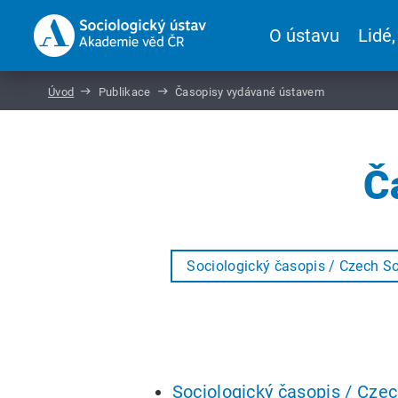
O ústavu
Lidé,
Úvod
Publikace
Časopisy vydávané ústavem
Č
Sociologický časopis / Czech So
Sociologický časopis / Cze