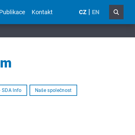
Publikace
Kontakt
CZ
EN
em
- SDA Info
Naše společnost