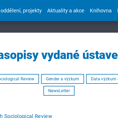
 oddělení, projekty
Aktuality a akce
Knihovna
asopisy vydané ústav
ciological Review
Gender a výzkum
Data výzkum 
NewsLetter
ch Sociological Review