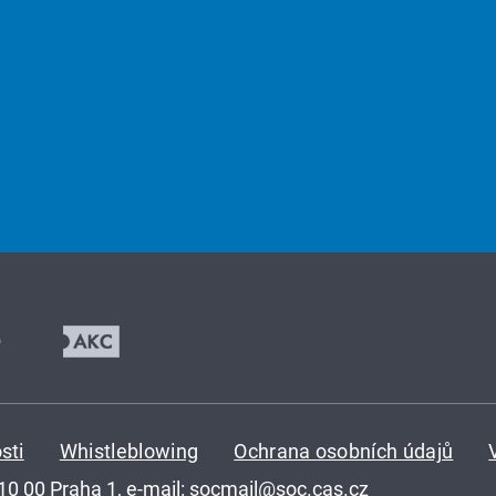
sti
Whistleblowing
Ochrana osobních údajů
110 00 Praha 1, e-mail:
socmail@soc.cas.cz