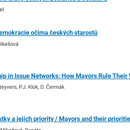
el
demokracie očima českých starostů
Mikešová
hip in Issue Networks: How Mayors Rule Their
teyvers, P.J. Klok, D. Čermák
tky a jejich priority / Mayors and their prioriti