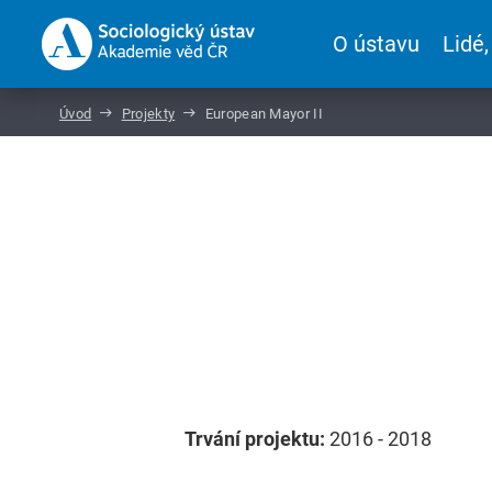
O ústavu
Lidé,
Úvod
Projekty
European Mayor II
Trvání projektu:
2016 - 2018