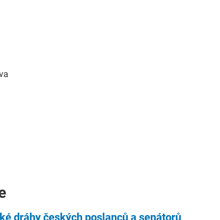
áva
e
cké dráhy českých poslanců a senátorů