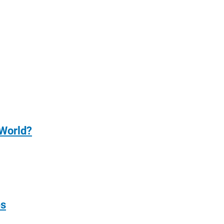
 World?
es