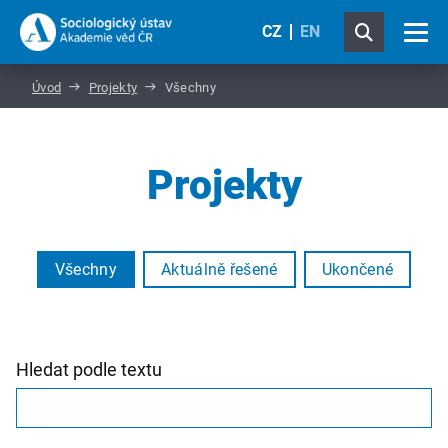
CZ
EN
Úvod
Projekty
Všechny
Projekty
Všechny
Aktuálně řešené
Ukončené
Hledat podle textu