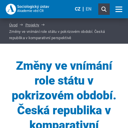
CZ
EN
Úvod
Projekty
Změny ve vnímání role státu v pokrizovém období. Česká
republika v komparativní perspektivě
Změny ve vnímání
role státu v
pokrizovém období.
Česká republika v
komparativní