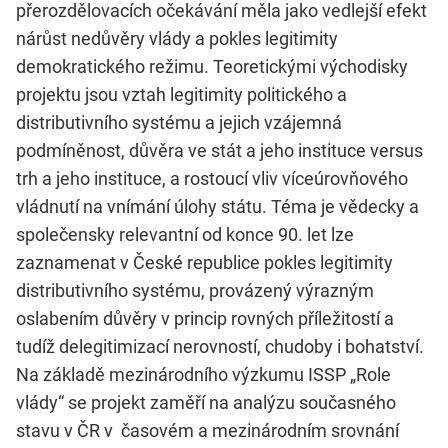
přerozdělovacích očekávání měla jako vedlejší efekt
nárůst nedůvěry vlády a pokles legitimity
demokratického režimu. Teoretickými východisky
projektu jsou vztah legitimity politického a
distributivního systému a jejich vzájemná
podmíněnost, důvěra ve stát a jeho instituce versus
trh a jeho instituce, a rostoucí vliv víceúrovňového
vládnutí na vnímání úlohy státu. Téma je vědecky a
společensky relevantní od konce 90. let lze
zaznamenat v České republice pokles legitimity
distributivního systému, provázený výrazným
oslabením důvěry v princip rovných příležitostí a
tudíž delegitimizací nerovností, chudoby i bohatství.
Na základě mezinárodního výzkumu ISSP „Role
vlády“ se projekt zaměří na analýzu současného
stavu v ČR v časovém a mezinárodním srovnání