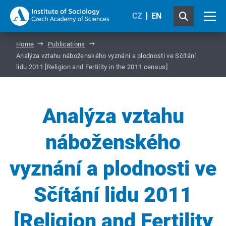
CZ
EN
Home
Publications
Analýza vztahu náboženského vyznání a plodnosti ve Sčítání
lidu 2011 [Religion and Fertility in the 2011 census]
Analýza vztahu
náboženského
vyznání a plodnosti ve
Sčítání lidu 2011
[Religion and Fertility