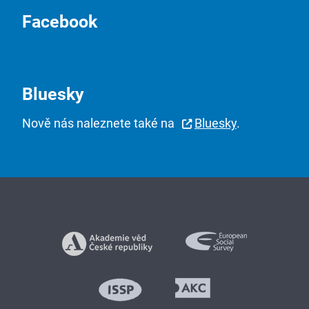
Facebook
Bluesky
Nově nás naleznete také na
Bluesky
.