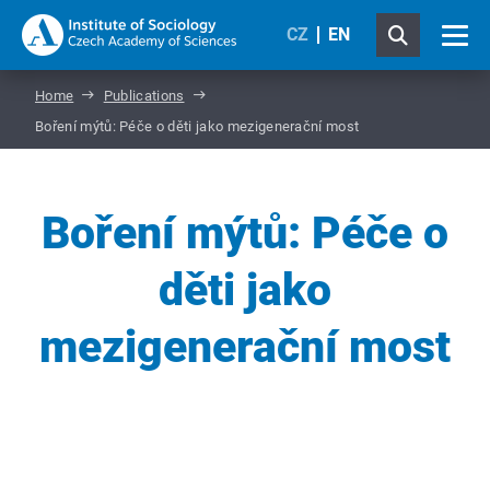
CZ
EN
Home
Publications
Boření mýtů: Péče o děti jako mezigenerační most
Boření mýtů: Péče o
děti jako
mezigenerační most