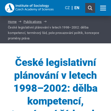
CZ
EN
Home
Publications
České legislativní plánování v letech 1998–2002: dělba
kompetencí, termínový řád, pole prosazování politik, koncepce
proměny práva
České legislativní
plánování v letech
1998–2002: dělba
kompetencí,