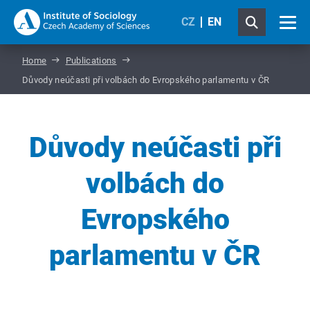
CZ
EN
Home
Publications
Důvody neúčasti při volbách do Evropského parlamentu v ČR
Důvody neúčasti při
volbách do
Evropského
parlamentu v ČR