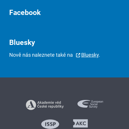
Facebook
Bluesky
Nově nás naleznete také na
Bluesky
.