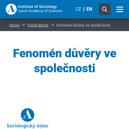
CZ
EN
Home
Publications
Fenomén důvěry ve společnosti
Fenomén důvěry ve
společnosti