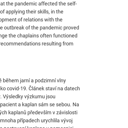
hat the pandemic affected the self-
 applying their skills, in the
opment of relations with the
e the outbreak of the pandemic proved
nge the chaplains often functioned
al recommendations resulting from
 během jarní a podzimní vlny
o covid-19. Článek staví na datech
y. Výsledky výzkumu jsou
a pacient a kaplan sám se sebou. Na
ých kaplanů především v závislosti
mnoha případech urychlila vývoj