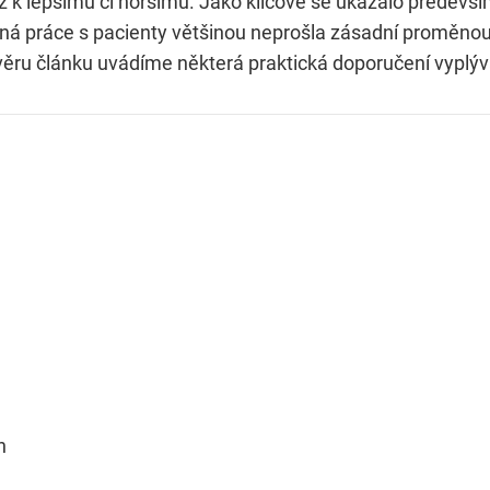
 už k lepšímu či horšímu. Jako klíčové se ukázalo předev
 práce s pacienty většinou neprošla zásadní proměnou, 
ru článku uvádíme některá praktická doporučení vyplývaj
h