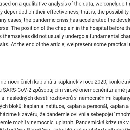
Based on a qualitative analysis of the data, we conclude t
depended on their effectiveness, that is, the possibility of
any cases, the pandemic crisis has accelerated the devel
 worse. The position of the chaplain in the hospital befor
nts themselves did not usually undergo a fundamental cha
visits. At the end of the article, we present some practic
 nemocničních kaplanů a kaplanek v roce 2020, konkrétně
 SARS-CoV-2 způsobujícím virové onemocnění známé jak
u a následných deseti rozhovorů s nemocničními kaplan
ch bloků: kaplan a instituce, kaplan a personál, kaplan 
ocházíme k závěru, že pandemie ovlivnila sebepojetí mnoh
mie mohli v nemocnici uplatnit. Pandemická krize tak v 