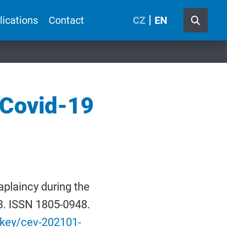
lications
Contact
CZ
EN
 Covid-19
aplaincy during the
48. ISSN 1805-0948.
tkey/cev-202101-