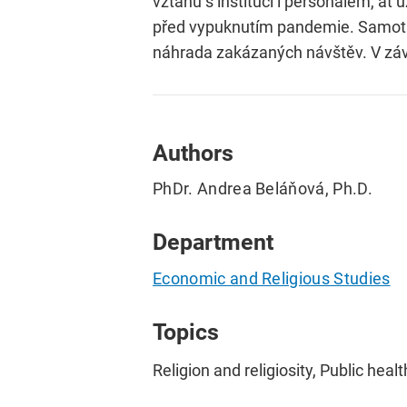
vztahů s institucí i personálem, ať
před vypuknutím pandemie. Samotná
náhrada zakázaných návštěv. V závě
Authors
PhDr. Andrea Beláňová, Ph.D.
Department
Economic and Religious Studies
Topics
Religion and religiosity, Public healt