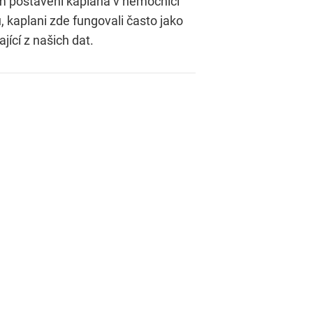
ším postavení kaplana v nemocnici
kaplani zde fungovali často jako
ící z našich dat.