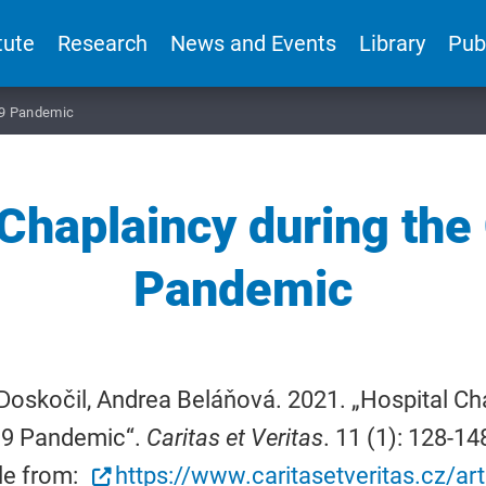
tute
Research
News and Events
Library
Pub
19 Pandemic
 Chaplaincy during the
Pandemic
Doskočil, Andrea Beláňová. 2021. „Hospital Ch
19 Pandemic“.
Caritas et Veritas
. 11 (1): 128-1
le from:
https://www.caritasetveritas.cz/ar