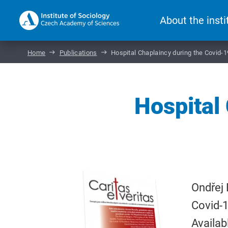
About the insti
Home
Publications
Hospital Chaplaincy during the Covid-
Hospital
Ondřej 
Covid-
Availab