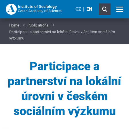
CZ
EN
Home
Publications
Participace a partnerství na lokální úrovni v českém sociálním
výzkumu
Participace a
partnerství na lokální
úrovni v českém
sociálním výzkumu