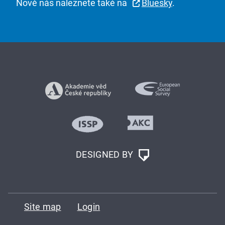
Nově nás naleznete také na
Bluesky
.
DESIGNED BY
Site map
Login