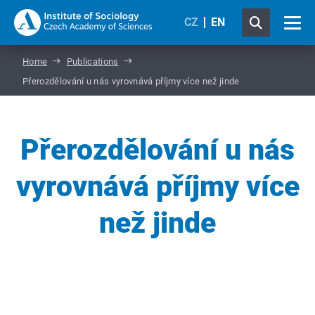
CZ
EN
Home
Publications
Přerozdělování u nás vyrovnává příjmy více než jinde
Přerozdělování u nás
vyrovnává příjmy více
než jinde