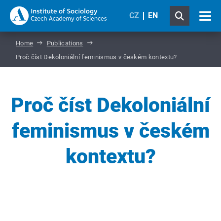
CZ
EN
Home
Publications
Proč číst Dekoloniální feminismus v českém kontextu?
Proč číst Dekoloniální
feminismus v českém
kontextu?