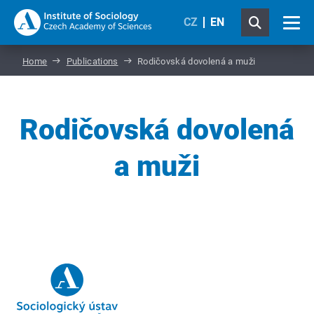
CZ
EN
Home
Publications
Rodičovská dovolená a muži
Rodičovská dovolená
a muži