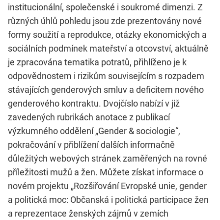
institucionální, společenské i soukromé dimenzi. Z
různých úhlů pohledu jsou zde prezentovány nové
formy soužití a reprodukce, otázky ekonomických a
sociálních podmínek mateřství a otcovství, aktuálně
je zpracována tematika potratů, přihlíženo je k
odpovědnostem i rizikům souvisejícím s rozpadem
stávajících genderových smluv a deficitem nového
genderového kontraktu. Dvojčíslo nabízí v již
zavedených rubrikách anotace z publikací
výzkumného oddělení „Gender & sociologie“,
pokračování v přiblížení dalších informačně
důležitých webových stránek zaměřených na rovné
příležitosti mužů a žen. Můžete získat informace o
novém projektu „Rozšiřování Evropské unie, gender
a politická moc: Občanská i politická participace žen
a reprezentace ženských zájmů v zemích