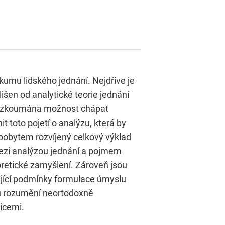
kumu lidského jednání. Nejdříve je
šen od analytické teorie jednání
ta zkoumána možnost chápat
 toto pojetí o analýzu, která by
pobytem rozvíjený celkový výklad
 mezi analýzou jednání a pojmem
oretické zamyšlení. Zároveň jsou
jící podmínky formulace úmyslu
mu rozumění neortodoxně
icemi.