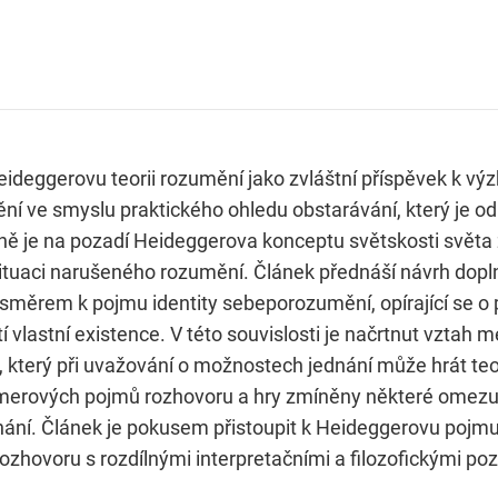
ideggerovu teorii rozumění jako zvláštní příspěvek k výz
 ve smyslu praktického ohledu obstarávání, který je odli
ně je na pozadí Heideggerova konceptu světskosti svě
tuaci narušeného rozumění. Článek přednáší návrh doplnit
směrem k pojmu identity sebeporozumění, opírající se o 
í vlastní existence. V této souvislosti je načrtnut vztah
, který při uvažování o možnostech jednání může hrát te
amerových pojmů rozhovoru a hry zmíněny některé omezu
dnání. Článek je pokusem přistoupit k Heideggerovu poj
zhovoru s rozdílnými interpretačními a filozofickými poz