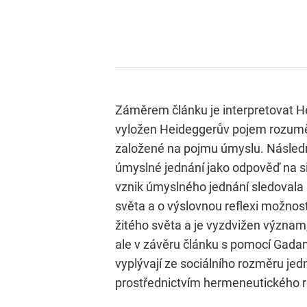
Záměrem článku je interpretovat He
vyložen Heideggerův pojem rozumění
založené na pojmu úmyslu. Násled
úmyslné jednání jako odpověď na si
vznik úmyslného jednání sledovala 
světa a o výslovnou reflexi možnost
žitého světa a je vyzdvižen význam
ale v závěru článku s pomocí Gad
vyplývají ze sociálního rozměru je
prostřednictvím hermeneutického ro