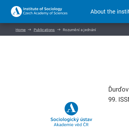
About the insti
Home
Publications
Rozumění a jednání
Ďurďovi
99. IS