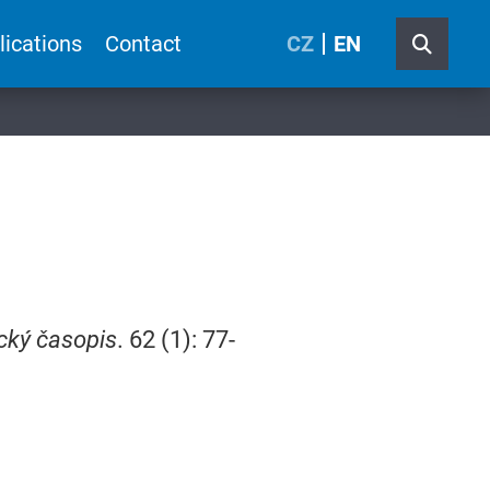
lications
Contact
CZ
EN
ický časopis
. 62 (1): 77-