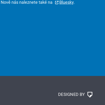
Nově nás naleznete také na
Bluesky
.
DESIGNED BY