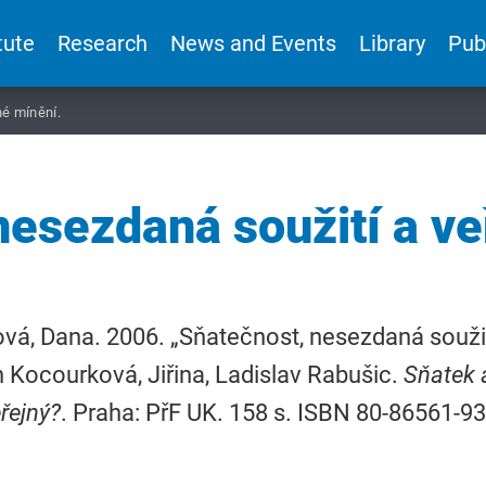
tute
Research
News and Events
Library
Pub
né mínění.
nesezdaná soužití a ve
á, Dana. 2006. „Sňatečnost, nesezdaná soužití
n Kocourková, Jiřina, Ladislav Rabušic.
Sňatek 
řejný?
. Praha: PřF UK. 158 s. ISBN 80-86561-93