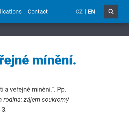
lications
Contact
CZ
EN
řejné mínění.
 a veřejné mínění.“. Pp.
a rodina: zájem soukromý
-3.