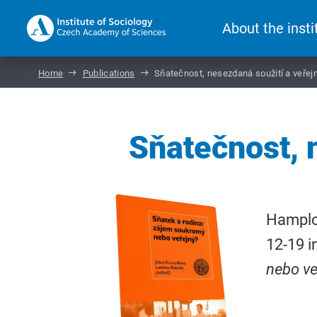
About the insti
Home
Publications
Sňatečnost, nesezdaná soužití a veřej
Sňatečnost, 
Hamplov
12-19 i
nebo ve