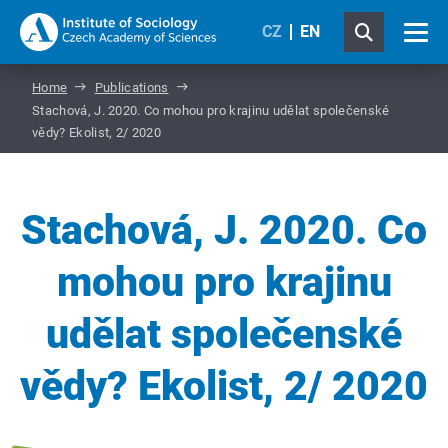
CZ
EN
Home
Publications
Stachová, J. 2020. Co mohou pro krajinu udělat společenské
vědy? Ekolist, 2/ 2020
Stachová, J. 2020. Co
mohou pro krajinu
udělat společenské
vědy? Ekolist, 2/ 2020