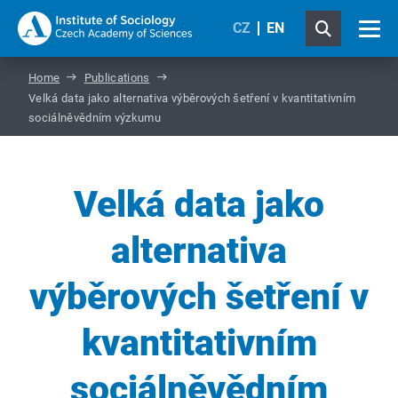
CZ
EN
Home
Publications
Velká data jako alternativa výběrových šetření v kvantitativním
sociálněvědním výzkumu
Velká data jako
alternativa
výběrových šetření v
kvantitativním
sociálněvědním