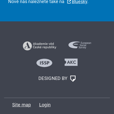
Nově nás naleznete také na
Bluesky
.
DESIGNED BY
Site map
Login