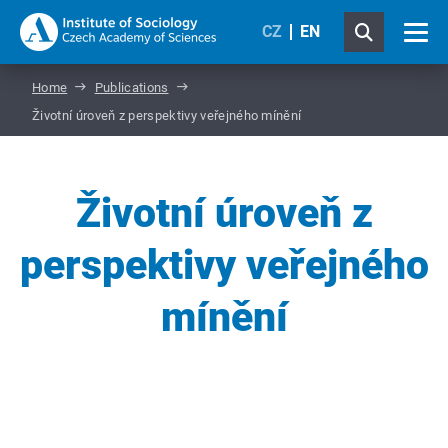
CZ
EN
Home
Publications
Životní úroveň z perspektivy veřejného mínění
Životní úroveň z
perspektivy veřejného
mínění