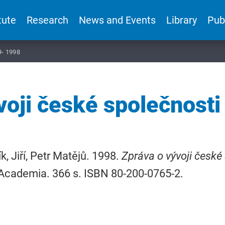
tute
Research
News and Events
Library
Pub
9- 1998
voji české společnost
k, Jiří, Petr Matějů. 1998.
Zpráva o vývoji české
Academia. 366 s. ISBN 80-200-0765-2.