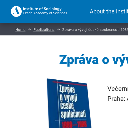
About the insti
Home
Publications
Zpráva o vývoji české společnosti 198
Zpráva o vý
Večerní
Praha: 