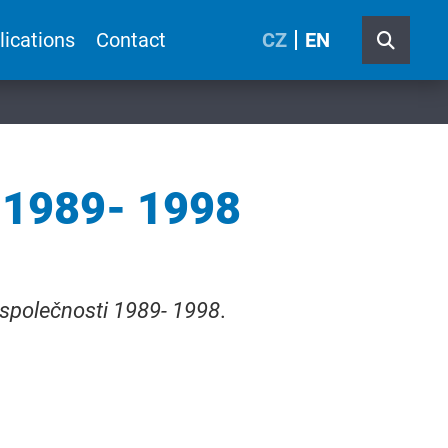
lications
Contact
CZ
EN
i 1989- 1998
 společnosti 1989- 1998
.