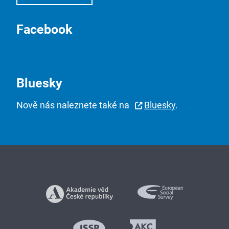
Facebook
Bluesky
Nově nás naleznete také na
Bluesky
.