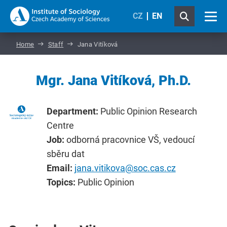
CZ
EN
Home
Staff
Jana Vitíková
Mgr. Jana Vitíková, Ph.D.
Department:
Public Opinion Research
Centre
Job:
odborná pracovnice VŠ, vedoucí
sběru dat
Email:
jana.vitikova@soc.cas.cz
Topics:
Public Opinion