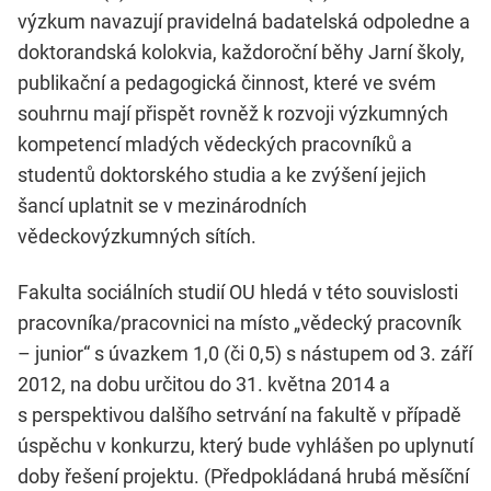
výzkum navazují pravidelná badatelská odpoledne a
doktorandská kolokvia, každoroční běhy Jarní školy,
publikační a pedagogická činnost, které ve svém
souhrnu mají přispět rovněž k rozvoji výzkumných
kompetencí mladých vědeckých pracovníků a
studentů doktorského studia a ke zvýšení jejich
šancí uplatnit se v mezinárodních
vědeckovýzkumných sítích.
Fakulta sociálních studií OU hledá v této souvislosti
pracovníka/pracovnici na místo „vědecký pracovník
– junior“
s úvazkem 1,0 (či 0,5) s nástupem od 3. září
2012, na dobu určitou do 31. května 2014 a
s perspektivou dalšího setrvání na fakultě v případě
úspěchu v konkurzu, který bude vyhlášen po uplynutí
doby řešení projektu. (Předpokládaná hrubá měsíční