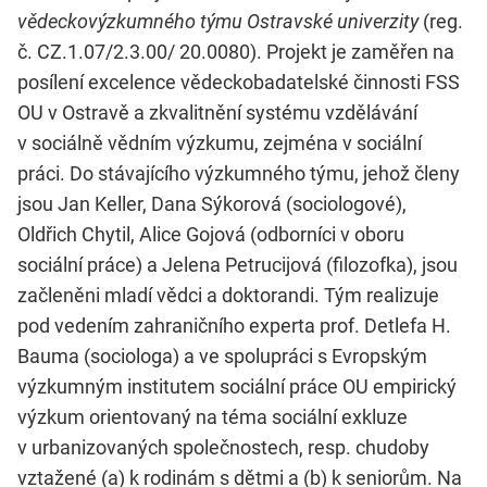
vědeckovýzkumného týmu Ostravské univerzity
(reg.
č. CZ.1.07/2.3.00/ 20.0080). Projekt je zaměřen na
posílení excelence vědeckobadatelské činnosti FSS
OU v Ostravě a zkvalitnění systému vzdělávání
v sociálně vědním výzkumu, zejména v sociální
práci. Do stávajícího výzkumného týmu, jehož členy
jsou Jan Keller, Dana Sýkorová (sociologové),
Oldřich Chytil, Alice Gojová (odborníci v oboru
sociální práce) a Jelena Petrucijová (filozofka), jsou
začleněni mladí vědci a doktorandi. Tým realizuje
pod vedením zahraničního experta prof. Detlefa H.
Bauma (sociologa) a ve spolupráci s Evropským
výzkumným institutem sociální práce OU empirický
výzkum orientovaný na téma sociální exkluze
v urbanizovaných společnostech, resp. chudoby
vztažené (a) k rodinám s dětmi a (b) k seniorům. Na