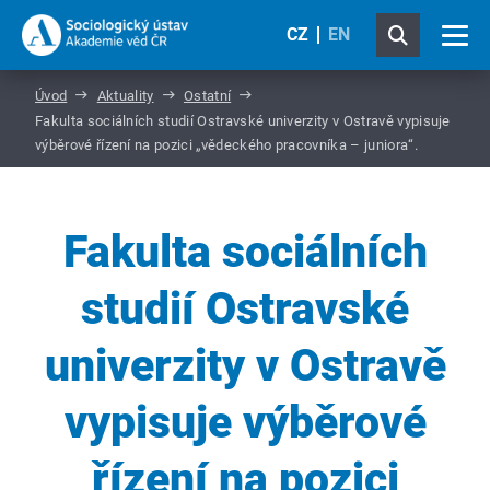
CZ
EN
Úvod
Aktuality
Ostatní
Fakulta sociálních studií Ostravské univerzity v Ostravě vypisuje
výběrové řízení na pozici „vědeckého pracovníka – juniora“.
Fakulta sociálních
studií Ostravské
univerzity v Ostravě
vypisuje výběrové
řízení na pozici