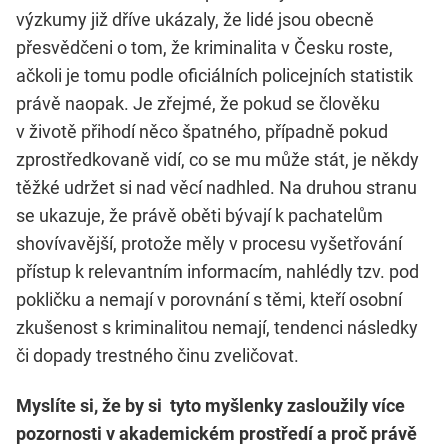
výzkumy již dříve ukázaly, že lidé jsou obecně
přesvědčeni o tom, že kriminalita v Česku roste,
ačkoli je tomu podle oficiálních policejních statistik
právě naopak. Je zřejmé, že pokud se člověku
v životě přihodí něco špatného, případně pokud
zprostředkovaně vidí, co se mu může stát, je někdy
těžké udržet si nad věcí nadhled. Na druhou stranu
se ukazuje, že právě oběti bývají k pachatelům
shovívavější, protože měly v procesu vyšetřování
přístup k relevantním informacím, nahlédly tzv. pod
pokličku a nemají v porovnání s těmi, kteří osobní
zkušenost s kriminalitou nemají, tendenci následky
či dopady trestného činu zveličovat.
Myslíte si, že by si tyto myšlenky zasloužily více
pozornosti v akademickém prostředí a proč právě