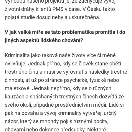
Výhodou našeho projektu je, že zachycuje vývoj
životní dráhy klientů PMS v čase. V Česku takto
pojatá studie dosud nebyla uskutečněna.
V jak velké míře se tato problematika promítla i do
jiných aspektů lidského chování?
Kriminalita jako taková naše životy více či méně
ovlivňuje. Jednak přímo, kdy se člověk stane obětí
trestného činu a musí se vyrovnat s následky trestné
činnosti, ať už po stránce psychické, fyzické nebo
majetkové. Jednak nepřímo, kdy se o různých
kauzách a spáchaných trestných činech dozvídá ze
svého okolí, případně prostřednictvím médií. Lidé si
pak na povahu a vývoj kriminality vytvářejí určitý
názor, který se mnohdy pojí s různými pocity,
obavami nebo dokonce předsudky. Některé