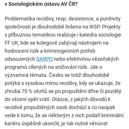
v Sociologickém ústavu AV ČR?
Problematika recidivy, resp. desistence, a punitivity
společnosti je dlouhodobě řešena na IKSP. Projekty
s příbuznou tematikou realizuje i katedra sociologie
FF UK, kde se kolegové zabývají nástrojem na
hodnocení rizik a kriminogenních potřeb
odsouzených
SARPO
nebo efektivitou vězeňských
programů cílených na snižování rizik. Jde o
významná témata. Česko se totiž dlouhodobě
potýká s vysokou mírou recidivy, kdy se ukazuje, že
zhruba 70 % vězňů se po propuštění dříve či později
do vězení opět vrátí. Otázce, z jakých důvodů k
recidivě propuštěných osob dochází a co naopak
vede k tomu, že se některým z nich podaří kriminální
kariéru úspěšně ukončit, je tak nutné věnovat