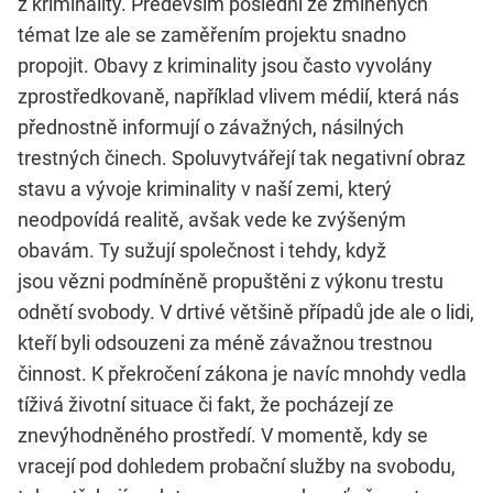
z kriminality. Především poslední ze zmíněných
témat lze ale se zaměřením projektu snadno
propojit. Obavy z kriminality jsou často vyvolány
zprostředkovaně, například vlivem médií, která nás
přednostně informují o závažných, násilných
trestných činech. Spoluvytvářejí tak negativní obraz
stavu a vývoje kriminality v naší zemi, který
neodpovídá realitě, avšak vede ke zvýšeným
obavám. Ty sužují společnost i tehdy, když
jsou vězni podmíněně propuštěni z výkonu trestu
odnětí svobody. V drtivé většině případů jde ale o lidi,
kteří byli odsouzeni za méně závažnou trestnou
činnost. K překročení zákona je navíc mnohdy vedla
tíživá životní situace či fakt, že pocházejí ze
znevýhodněného prostředí. V momentě, kdy se
vracejí pod dohledem probační služby na svobodu,