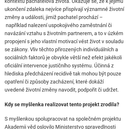
kontextu pachatelova života. Ukazuje se, že k jejímu
ukončení zdaleka nejvíce přispívají významné životní
změny a události, jimiž pachatel prochází –
například nalezení uspokojivého zaměstnání či
navázání vztahu s životním partnerem, a to v úzkém
propojení s jeho vlastní motivací vést život v souladu
se zákony. Vliv těchto přirozených individuálních a
sociálních faktorů je obvykle větší než efekt jakékoli
oficiální intervence justičního systému. Účinná z
hlediska předcházení recidivě tak mohou být pouze
opatření či způsoby zacházení, které dokáží
uvedené životní změny navodit, podpořit či udržet.
Kdy se myšlenka realizovat tento projekt zrodila?
S myšlenkou spolupracovat na společném projektu
Akademii věd oslovilo Ministerstvo spravedlnosti