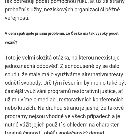
tak potřebují podat pomocnou ruku, ať už ze strany
probační služby, neziskových organizací či běžné
veřejnosti.
V čem spatřujete příčinu problému, že Česko má tak vysoký počet
vězňů?
Toto je velmi složitá otázka, na kterou neexistuje
jednoznačná odpověď. Zjednodušeně by se dalo
soudit, že stále málo využíváme alternativní tresty
odnětí svobody. Určitým řešením by mohlo také být
častější využívání programů restorativní justice, ať
už mluvíme o mediaci, restorativních konferencích
nebo kruzích. Na druhou stranu je jasné, že takové
programy nejsou vhodné ve všech případech a je
nutné vážit jejich použití s ohledem na charakter
trestné činnosti, oběť i společenský dopad.