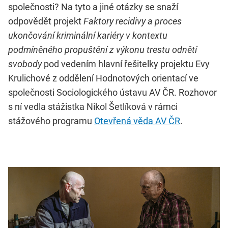
společnosti? Na tyto a jiné otázky se snaží
odpovědět projekt
Faktory recidivy a proces
ukončování kriminální kariéry v kontextu
podmíněného propuštění z výkonu trestu odnětí
svobody
pod vedením hlavní řešitelky projektu Evy
Krulichové z oddělení Hodnotových orientací ve
společnosti Sociologického ústavu AV ČR. Rozhovor
s ní vedla stážistka Nikol Šetlíková v rámci
stážového programu
Otevřená věda AV ČR
.