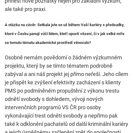
přinést nové poznatky nejen pro základní výzkum,
ale také pro praxi.
A otázka na závěr. Setkala jste se už během Vaší kariéry s předsudky,
které v Česku panují vůči lidem, kteří opustí vězení, či v jak velké míře
se tomuto tématu akademické prostředí věnovalo?
Osobně nemám povědomí o žádném výzkumném
projektu, který by se tímto tématem podrobně
zabýval a ani náš projekt jej přímo neřeší. Jeho cílem
je přispět ke zvýšení efektivity zacházení s klienty
PMS po podmíněném propuštění z výkonu trestu
odnětí svobody s dohledem, vývoji nových
intervenčních programů VS ČR pro osoby
vykonávající trest odnětí svobody a nepřímo pak
také k odklonění pachatelů od další kriminální kariéry
a jejich úspěšnému začlenění zpět do společnosti.