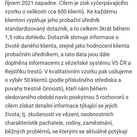
říjnem 2021 napadne. Cílem je zisk vyčerpávajícího
vzorku o velikosti cca 600 klientů. Ke každému
klientovi vyplňuje jeho probační úředník
standardizovaný dotazník, a to celkem 3krát během
1,5 roku dohledu. Dotazník shrnuje informace o
životě daného klienta, stejně jako hodnocení klienta
probačním úředníkem, a tato data jsou dále
doplněna informacemi z vězeňské systému VS ČR a
Rejstříku trestů. V kvalitativním vzorku pak usilujeme
o výběr 50 klientů (podle příslušného střediska a
povahy trestné činnosti), kteří nám během
sledovaného období navíc poskytnou 5 rozhovorů s
cílem získat detailní informace týkající se jejich
života, tj. zkušeností ve vězení, osobnostních
charakteristik pachatele, rodiny, zaměstnání,
běžných problémů, se kterými se aktuálně potýkají