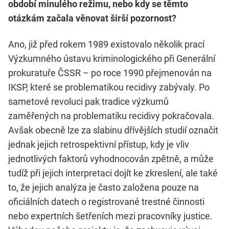
období minulého režimu, nebo kdy se těmto
otázkám začala věnovat širší pozornost?
Ano, již před rokem 1989 existovalo několik prací
Výzkumného ústavu kriminologického při Generální
prokuratuře ČSSR – po roce 1990 přejmenován na
IKSP, které se problematikou recidivy zabývaly. Po
sametové revoluci pak tradice výzkumů
zaměřených na problematiku recidivy pokračovala.
Avšak obecně lze za slabinu dřívějších studií označit
jednak jejich retrospektivní přístup, kdy je vliv
jednotlivých faktorů vyhodnocován zpětně, a může
tudíž při jejich interpretaci dojít ke zkreslení, ale také
to, že jejich analýza je často založena pouze na
oficiálních datech o registrované trestné činnosti
nebo expertních šetřeních mezi pracovníky justice.