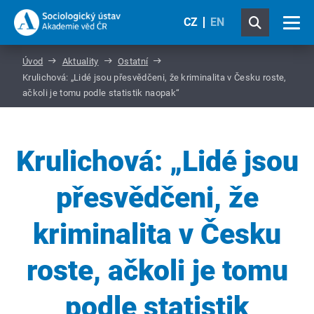
CZ
EN
Úvod
Aktuality
Ostatní
Krulichová: „Lidé jsou přesvědčeni, že kriminalita v Česku roste,
ačkoli je tomu podle statistik naopak“
Krulichová: „Lidé jsou
přesvědčeni, že
kriminalita v Česku
roste, ačkoli je tomu
podle statistik