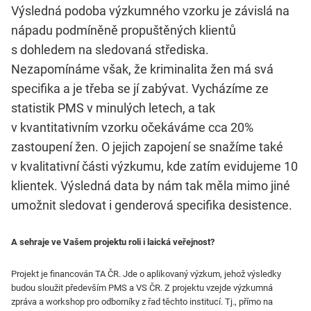
Výsledná podoba výzkumného vzorku je závislá na
nápadu podmíněně propuštěných klientů
s dohledem na sledovaná střediska.
Nezapomínáme však, že kriminalita žen má svá
specifika a je třeba se jí zabývat. Vycházíme ze
statistik PMS v minulých letech, a tak
v kvantitativním vzorku očekáváme cca 20%
zastoupení žen. O jejich zapojení se snažíme také
v kvalitativní části výzkumu, kde zatím evidujeme 10
klientek. Výsledná data by nám tak měla mimo jiné
umožnit sledovat i genderová specifika desistence.
A sehraje ve Vašem projektu roli i laická veřejnost?
Projekt je financován TA ČR. Jde o aplikovaný výzkum, jehož výsledky
budou sloužit především PMS a VS ČR. Z projektu vzejde výzkumná
zpráva a workshop pro odborníky z řad těchto institucí. Tj., přímo na