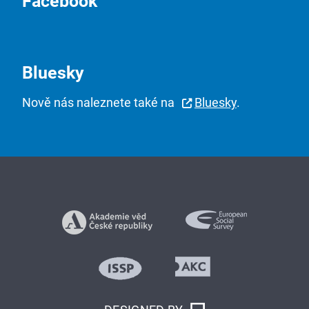
Facebook
Bluesky
Nově nás naleznete také na
Bluesky
.