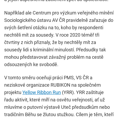
Například ale Centrum pro výzkum veřejného mínění
Sociologického ústavu AV ČR pravidelně zařazuje do
svých šetření otázku na to, koho by respondenti
nechtěli mít za sousedy. V roce 2020 téměř tři
čtvrtiny z nich přiznaly, že by nechtěly mít za
sousedy lidi s kriminální minulostí. Předsudky tak
mohou představovat závažný problém na cestě
odsouzených ke svobodě.
V tomto směru oceňuji práci PMS, VS ČR a
neziskové organizace RUBIKON na společném
projektu
Yellow Ribbon Run
(YRR). YRR zaštituje
řadu aktivit, které míří na osvětu veřejnosti, ať už
mluvíme o putovní výstavě Uteč předsudkům nebo
tradičním Běhu se žlutou stužkou. Cílem je těm, kteří