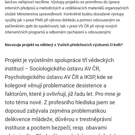
laickou veřejnost necílíme. Výstupy projektu se promítnou do úpravy
interních předpisů a metodických a vzdělávacích materiálů organizačních
složek Ministerstva spravedlnosti. Konkrétně budou dosažené výstupy
využity jak v praxi PMS při výkonu dohledu a pomoci odsouzeným se
začleněním zpět do společnosti, tak v praxi VS ČR při vývoji nových
intervenčních programů a odborném zacházení s odsouzenými.
Navazuje projekt na některý z Vašich předchozích výzkumů či knih?
Projekt je vyústěním spolupráce tří vědeckých
institucí – Sociologického ústavu AV ČR,
Psychologického ústavu AV ČR a IKSP, kde se
kolegové věnují problematice desistence a
faktorům, které ji ovlivňují, již řadu let. Pro mne je
toto téma nové. Z profesního hlediska jsem se
doposud zabývala zejména problematikou
delikvence mládeže, důvěrou v trestněprávní
instituce a pocitem bezpečí, resp. obavami