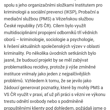
spolu s jeho organizačními složkami Institutem pro
kriminologii a sociální prevenci (IKSP), Probační a
mediační službou (PMS) a Vězeňskou službou
České republiky (VS ČR). Cílem bylo využít
multidisciplinární propojení odborníků tří vědních
oborů – kriminologie, sociologie a psychologie,
k řešení aktuálních společenských výzev v oblasti
kriminality. Po několika úvodních setkáních bylo
jasné, že budoucí projekt by se měl zabývat
problematikou recidivy, protože ji výše zmíněné
instituce vnímaly jako jeden z nejpalčivějších
problémů. Vzhledem k tomu, že se jevilo jako
žádoucí generovat poznatky, které by mohly PMS a
VS ČR využít v praxi, ať už při práci s vězni ve výkonu
trestu odnětí svobody nebo s podmíněně
propuštěnými klienty pod dohledem, požádali jsme o