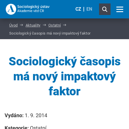
CZ
EN
Úvod
Aktuality
Ostatní
Sociologický časopis má nový impaktový faktor
Sociologický časopis
má nový impaktový
faktor
Vydáno:
1. 9. 2014
Kategorie:
Ostatní