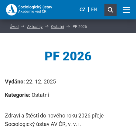
CZ
EN
Úvod
Aktuality
Ostatní
PF 2026
PF 2026
Vydáno:
22. 12. 2025
Kategorie:
Ostatní
Zdraví a štěstí do nového roku
2026 přeje
Sociologický ústav AV ČR, v. v. i.