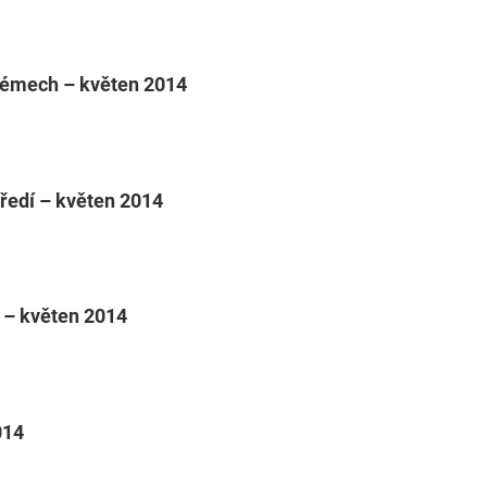
blémech – květen 2014
ředí – květen 2014
í – květen 2014
014