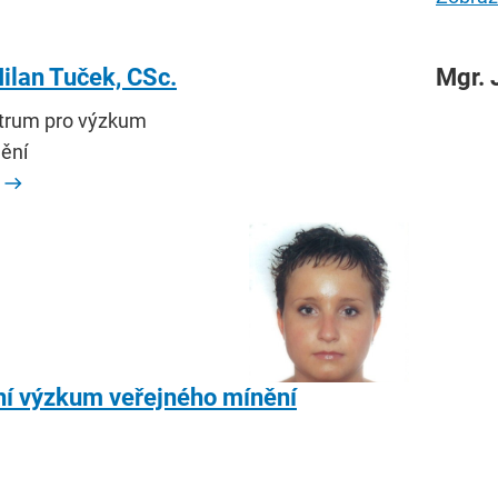
ilan Tuček, CSc.
Mgr. 
ntrum pro výzkum
ění
ní výzkum veřejného mínění