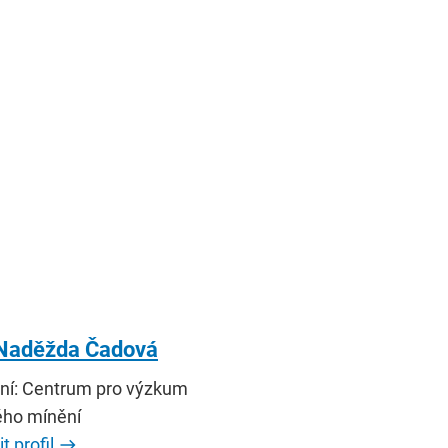
 Naděžda Čadová
ní: Centrum pro výzkum
ého mínění
t profil