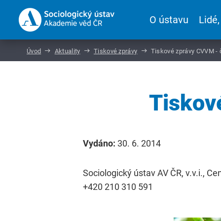
O ústavu
Lidé,
Úvod
Aktuality
Tiskové zprávy
Tiskové zprávy CVVM - 
Tiskov
Vydáno:
30. 6. 2014
Sociologický ústav AV ČR, v.v.i., C
+420 210 310 591