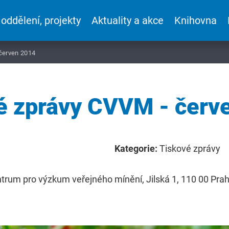
 oddělení, projekty
Aktuality a akce
Knihovna
červen 2014
é zprávy CVVM - červ
Kategorie:
Tiskové zprávy
entrum pro výzkum veřejného mínění, Jilská 1, 110 00 Prah