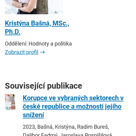
Kristýna Bašná, MSc.,
Ph.D.
Oddělení: Hodnoty a politika
Zobrazit profil
Související publikace
Korupce ve vybraných sektorech v
české republice a možnosti jejího
snížení
2023, Bašná, Kristýna, Radim Bureš,
Dalibor Fadrný, Jaroslava Pospíšilová