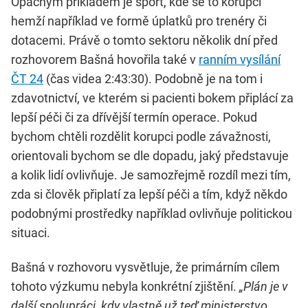
Opačným příkladem je sport, kde se to korupcí
hemží například ve formě úplatků pro trenéry či
dotacemi. Právě o tomto sektoru několik dní před
rozhovorem Bašná hovořila také v
ranním vysílání
ČT 24
(čas videa 2:43:30). Podobně je na tom i
zdavotnictví, ve kterém si pacienti bokem připlácí za
lepší péči či za dřívější termín operace. Pokud
bychom chtěli rozdělit korupci podle závažnosti,
orientovali bychom se dle dopadu, jaký představuje
a kolik lidí ovlivňuje. Je samozřejmě rozdíl mezi tím,
zda si člověk připlatí za lepší péči a tím, když někdo
podobnými prostředky například ovlivňuje politickou
situaci.
Bašná v rozhovoru vysvětluje, že primárním cílem
tohoto výzkumu nebyla konkrétní zjištění.
„Plán je v
další spolupráci, kdy vlastně už teď ministerstvo