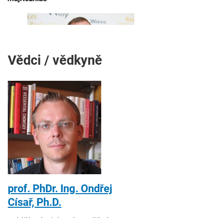
Vědci / vědkyně
prof. PhDr. Ing. Ondřej
Císař, Ph.D.