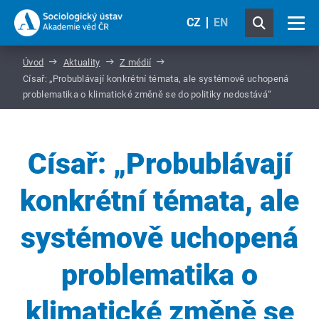
CZ
EN
Úvod
Aktuality
Z médií
Císař: „Probublávají konkrétní témata, ale systémově uchopená
problematika o klimatické změně se do politiky nedostává“
Císař: „Probublávají
konkrétní témata, ale
systémově uchopená
problematika o
klimatické změně se