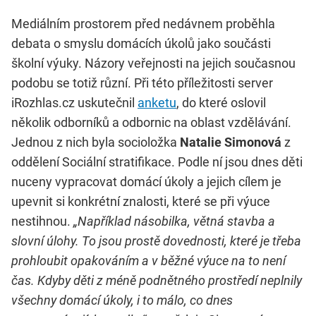
Mediálním prostorem před nedávnem proběhla
debata o smyslu domácích úkolů jako součásti
školní výuky. Názory veřejnosti na jejich současnou
podobu se totiž různí. Při této příležitosti server
iRozhlas.cz uskutečnil
anketu
, do které oslovil
několik odborníků a odbornic na oblast vzdělávání.
Jednou z nich byla socioložka
Natalie Simonová
z
oddělení Sociální stratifikace. Podle ní
jsou dnes děti
nuceny vypracovat domácí úkoly a jejich cílem je
upevnit si konkrétní znalosti, které se při výuce
nestihnou.
„Například násobilka, větná stavba a
slovní úlohy. To jsou prostě dovednosti, které je třeba
prohloubit opakováním a v běžné výuce na to není
čas. Kdyby děti z méně podnětného prostředí neplnily
všechny domácí úkoly, i to málo, co dnes