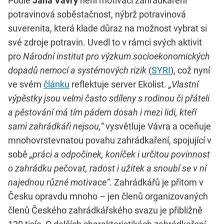
Podle
Jana Vávry
není motivací zahrádkaření
potravinová soběstačnost, nýbrž potravinová
suverenita, která klade důraz na možnost vybrat si
své zdroje potravin. Uvedl to v rámci svých aktivit
pro
Národní institut pro výzkum socioekonomických
dopadů nemocí a systémových rizik
(
SYRI
), což nyní
ve svém
článku
reflektuje server Ekolist.
„Vlastní
výpěstky jsou velmi často sdíleny s rodinou či přáteli
a pěstování má tím pádem dosah i mezi lidi, kteří
sami zahrádkáři nejsou,“
vysvětluje Vávra a oceňuje
mnohovrstevnatou povahu zahrádkaření, spojující v
sobě
„práci a odpočinek, koníček i určitou povinnost
o zahrádku pečovat, radost i užitek a snoubí se v ní
najednou různé motivace“
. Zahrádkářů je přitom v
Česku opravdu mnoho – jen členů organizovaných
členů Českého zahrádkářského svazu je přibližně