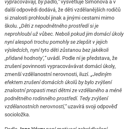
vypracovávají, by padlo,“
vysvětluje Simonová a v
další odpovědi dodává, že děti vzdělanějších rodičů
si znalosti prohloubí jinak a jinými cestami mimo
školu.
„Děti z nepodnětného prostředí si je
neprohloubí už vůbec. Neboli pokud jim domácí úkoly
nyní alespoň trochu pomohly se zlepšit v jejich
výsledcích, nyní tyto děti zůstanou bez jakékoli
‚přidané hodnoty‘,“
uvádí. Podle ní je představa, že
zrušení povinnosti vypracovávávat domácí úkoly,
zmenší vzdělanostní nerovnosti, iluzí.
„Jediným
efektem zrušení domácích úkolů by bylo zvýšení
znalostní propasti mezi dětmi ze vzdělaného a méně
podnětného rodinného prostředí. Tedy zvýšení
vzdělanostních nerovností,“
uzavírá svoji odpověď
socioložka.