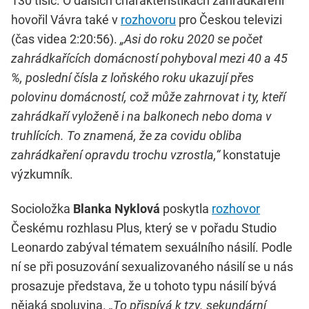
130 tisíc. O dalších charakteristikách zahrádkaření
hovořil Vávra také v
rozhovoru
pro Českou televizi
(čas videa 2:20:56).
„Asi do roku 2020 se počet
zahrádkařících domácností pohyboval mezi 40 a 45
%, poslední čísla z loňského roku ukazují přes
polovinu domácností, což může zahrnovat i ty, kteří
zahrádkaří vyloženě i na balkonech nebo doma v
truhlících. To znamená, že za covidu obliba
zahrádkaření opravdu trochu vzrostla,“
konstatuje
výzkumník.
Socioložka
Blanka Nyklová
poskytla
rozhovor
Českému rozhlasu Plus, který se v pořadu Studio
Leonardo zabýval tématem sexuálního násilí. Podle
ní se při posuzování sexualizovaného násilí se u nás
prosazuje představa, že u tohoto typu násilí bývá
nějaká spoluvina.
„To přispívá k tzv. sekundární