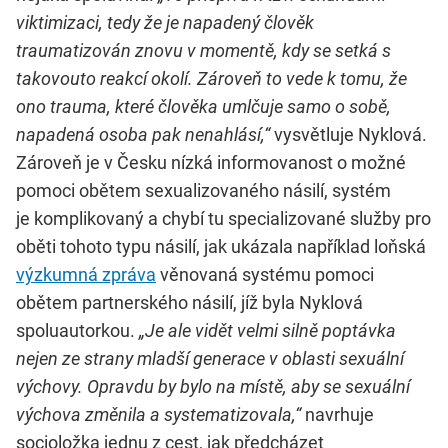
viktimizaci, tedy že je napadený člověk
traumatizován znovu v momentě, kdy se setká s
takovouto reakcí okolí. Zároveň to vede k tomu, že
ono trauma, které člověka umlčuje samo o sobě,
napadená osoba pak nenahlásí,“
vysvětluje Nyklová.
Zároveň je v Česku nízká informovanost o možné
pomoci obětem sexualizovaného násilí, systém
je komplikovaný a chybí tu specializované služby pro
oběti tohoto typu násilí, jak ukázala například loňská
výzkumná zpráva
věnovaná systému pomoci
obětem partnerského násilí, jíž byla Nyklová
spoluautorkou.
„Je ale vidět velmi silně poptávka
nejen ze strany mladší generace v oblasti sexuální
výchovy. Opravdu by bylo na místě, aby se sexuální
výchova změnila a systematizovala,“
navrhuje
socioložka jednu z cest, jak předcházet