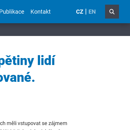
Publikace
Kontakt
CZ
EN
ětiny lidí
ované.
nich měli vstupovat se zájmem