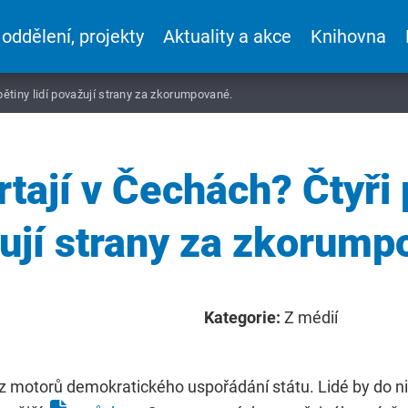
 oddělení, projekty
Aktuality a akce
Knihovna
pětiny lidí považují strany za zkorumpované.
tají v Čechách? Čtyři p
ují strany za zkorump
Kategorie:
Z médií
m z motorů demokratického uspořádání státu. Lidé by do 