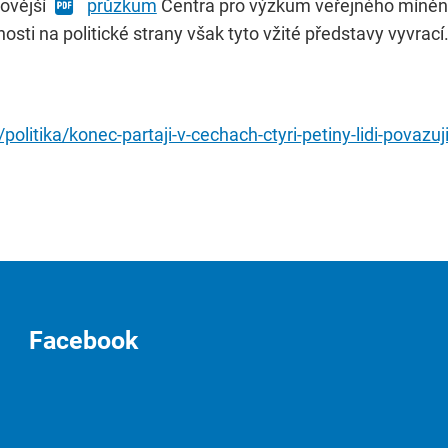
novější
průzkum
Centra pro výzkum veřejného míněn
ti na politické strany však tyto vžité představy vyvrací
litika/konec-partaji-v-cechach-ctyri-petiny-lidi-povazu
Facebook