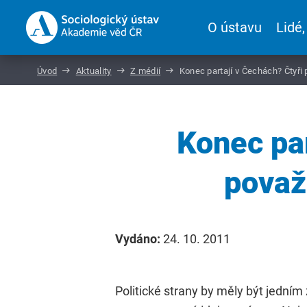
O ústavu
Lidé,
Úvod
Aktuality
Z médií
Konec partají v Čechách? Čtyři 
Konec par
považ
Vydáno:
24. 10. 2011
Politické strany by měly být jední