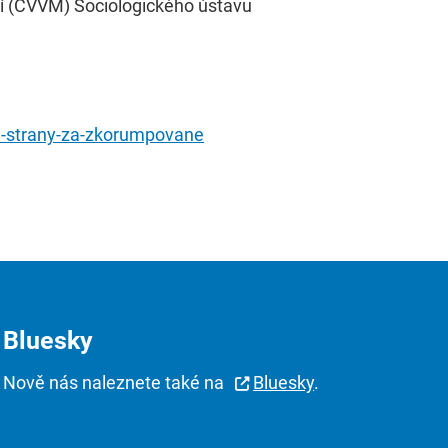
í (CVVM) Sociologického ústavu
.
ji-strany-za-zkorumpovane
Bluesky
Nově nás naleznete také na
Bluesky
.