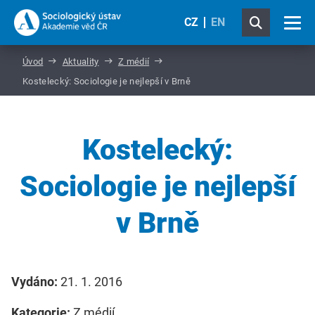
CZ
EN
Úvod
Aktuality
Z médií
Kostelecký: Sociologie je nejlepší v Brně
Kostelecký:
Sociologie je nejlepší
v Brně
Vydáno:
21. 1. 2016
Kategorie:
Z médií