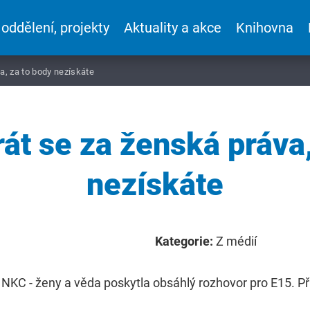
 oddělení, projekty
Aktuality a akce
Knihovna
a, za to body nezískáte
rát se za ženská práva,
nezískáte
Kategorie:
Z médií
NKC - ženy a věda poskytla obsáhlý rozhovor pro E15. Při