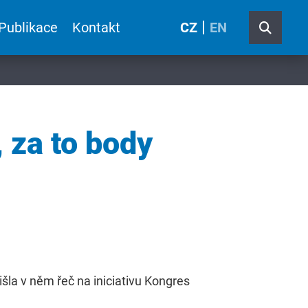
Publikace
Kontakt
CZ
EN
 za to body
šla v něm řeč na iniciativu Kongres