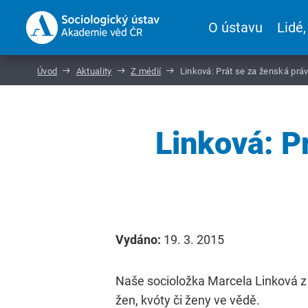
O ústavu
Lidé,
Úvod
Aktuality
Z médií
Linková: Prát se za ženská práv
Linková: P
Vydáno:
19. 3. 2015
Naše socioložka Marcela Linková z 
žen, kvóty či ženy ve vědě.