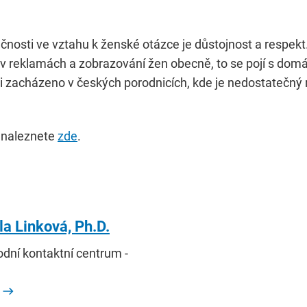
osti ve vztahu k ženské otázce je důstojnost a respekt. 
v reklamách a zobrazování žen obecně, to se pojí s domác
ami zacházeno v českých porodnicích, kde je nedostatečný 
 naleznete
zde
.
a Linková, Ph.D.
odní kontaktní centrum -
a