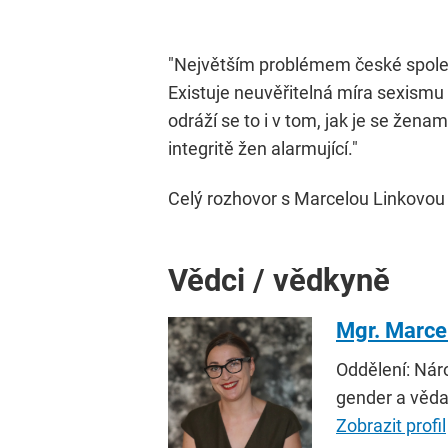
"Největším problémem české společn
Existuje neuvěřitelná míra sexismu 
odráží se to i v tom, jak je se žen
integritě žen alarmující."
Celý rozhovor s Marcelou Linkovou
Vědci / vědkyně
Mgr. Marcel
Oddělení: Nár
gender a věd
Zobrazit profil