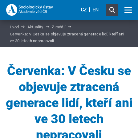
CZ
EN
Úvod
Aktuality
Z médií
Červenka: V Česku se objevuje ztracená generace lidí, kteří ani
ve 30 letech nepracovali
Červenka: V Česku se
objevuje ztracená
generace lidí, kteří ani
ve 30 letech
nepracovali