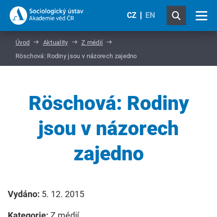
CZ
EN
Úvod
Aktuality
Z médií
Röschová: Rodiny jsou v názorech zajedno
Röschová: Rodiny
jsou v názorech
zajedno
Vydáno:
5. 12. 2015
Kategorie:
Z médií