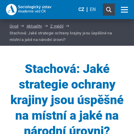
CZ
EN
Úvod
Aktuality
Z médií
Stachová: Jaké strategie ochrany krajiny jsou úspěšné na
místní a jaké na národní úrovni?
Stachová: Jaké
strategie ochrany
krajiny jsou úspěšné
na místní a jaké na
národní úrovni?