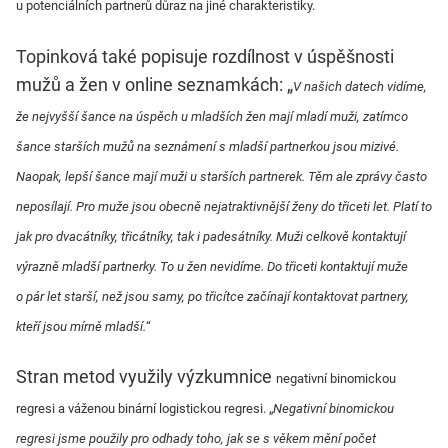
u potenciálních partnerů důraz na jiné charakteristiky.
Topinková také popisuje rozdílnost v úspěšnosti
mužů a žen v online seznamkách: „
V našich datech vidíme,
že nejvyšší šance na úspěch u mladších žen mají mladí muži, zatímco
šance starších mužů na seznámení s mladší partnerkou jsou mizivé.
Naopak, lepší šance mají muži u starších partnerek. Těm ale zprávy často
neposílají. Pro muže jsou obecně nejatraktivnější ženy do třiceti let. Platí to
jak pro dvacátníky, třicátníky, tak i padesátníky. Muži celkově kontaktují
výrazně mladší partnerky. To u žen nevidíme. Do třiceti kontaktují muže
o pár let starší, než jsou samy, po třicítce začínají kontaktovat partnery,
kteří jsou mírně mladší.
“
Stran metod využily výzkumnice
negativní binomickou
regresi a váženou binární logistickou regresi. „
Negativní binomickou
regresi jsme použily pro odhady toho, jak se s věkem mění počet