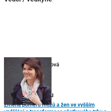
Mgr. Renáta Topinková
V rámci projektu
Změna poměru mužů a žen ve vyšším