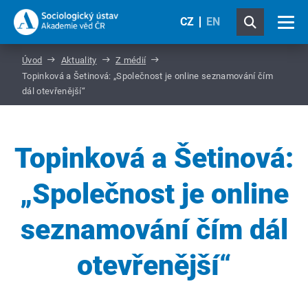
CZ
EN
Úvod
Aktuality
Z médií
Topinková a Šetinová: „Společnost je online seznamování čím
dál otevřenější“
Topinková a Šetinová:
„Společnost je online
seznamování čím dál
otevřenější“