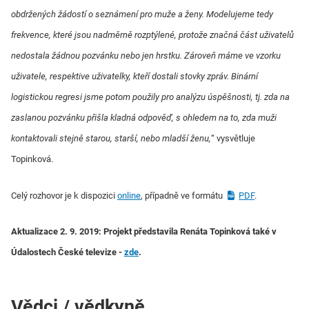
obdržených žádostí o seznámení pro muže a ženy. Modelujeme tedy
frekvence, které jsou nadměrně rozptýlené, protože značná část uživatelů
nedostala žádnou pozvánku nebo jen hrstku. Zároveň máme ve vzorku
uživatele, respektive uživatelky, kteří dostali stovky zpráv. Binární
logistickou regresi jsme potom použily pro analýzu úspěšnosti, tj. zda na
zaslanou pozvánku přišla kladná odpověď, s ohledem na to, zda muži
kontaktovali stejně starou, starší, nebo mladší ženu,
“ vysvětluje
Topinková.
Celý rozhovor je k dispozici
online
, případně ve formátu
PDF
.
Aktualizace 2. 9. 2019: Projekt představila Renáta Topinková také v
Údalostech České televize -
zde
.
Vědci / vědkyně