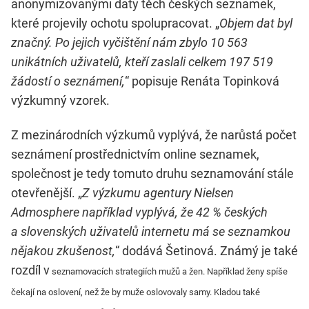
anonymizovanými daty těch českých seznamek,
které projevily ochotu spolupracovat. „
Objem dat byl
značný. Po jejich vyčištění nám zbylo 10 563
unikátních uživatelů, kteří zaslali celkem 197 519
žádostí o seznámení,
“ popisuje Renáta Topinková
výzkumný vzorek.
Z mezinárodních výzkumů vyplývá, že narůstá počet
seznámení prostřednictvím online seznamek,
společnost je tedy tomuto druhu seznamování stále
otevřenější. „
Z výzkumu agentury Nielsen
Admosphere například vyplývá, že 42 % českých
a slovenských uživatelů internetu má se seznamkou
nějakou zkušenost,
“ dodává Šetinová. Známý je také
rozdíl v
seznamovacích strategiích mužů a žen. Například
ženy spíše
čekají na oslovení, než že by muže oslovovaly samy. Kladou také