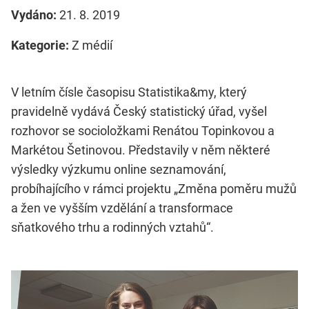
Vydáno:
21. 8. 2019
Kategorie:
Z médií
V letním čísle časopisu Statistika&my, který
pravidelně vydává Český statistický úřad, vyšel
rozhovor se socioložkami Renátou Topinkovou a
Markétou Šetinovou. Představily v něm některé
výsledky výzkumu online seznamování,
probíhajícího v rámci projektu „Změna poměru mužů
a žen ve vyšším vzdělání a transformace
sňatkového trhu a rodinných vztahů“.