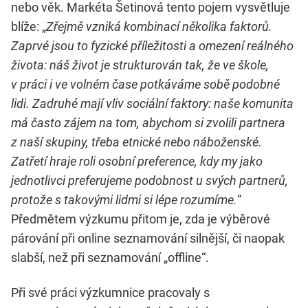
nebo věk. Markéta Šetinová tento pojem vysvětluje
blíže: „
Zřejmě vzniká kombinací několika faktorů.
Zaprvé jsou to fyzické příležitosti a omezení reálného
života: náš život je strukturován tak, že ve škole,
v práci i ve volném čase potkáváme sobě podobné
lidi. Zadruhé mají vliv sociální faktory: naše komunita
má často zájem na tom, abychom si zvolili partnera
z naší skupiny, třeba etnické nebo náboženské.
Zatřetí hraje roli osobní preference, kdy my jako
jednotlivci preferujeme podobnost u svých partnerů,
protože s takovými lidmi si lépe rozumíme.
“
Předmětem výzkumu přitom je, zda je výběrové
párování při online seznamování silnější, či naopak
slabší, než při seznamování „offline“.
Při své práci výzkumnice pracovaly s