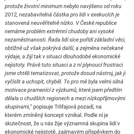
protože životní minimum nebylo navýšeno od roku
2012, nezabavitelná částka pro lidi v exekucích je
stanovená neuvěřitelně nízko. V České republice
nemáme problém extrémní chudoby ani vysoké
nezaměstnanosti. Řada lidí sice pořídí základní věci,
obtížně už však pokrývá další, a zejména nečekané
výdaje, a žijí tak v situaci dlouhodobé ekonomické
nejistoty. Právě tuto situaci a z ní plynoucí frustraci
jsme chtěli tematizovat, protože dosud nástroj, jak ji
vyčíslit a uchopit, chyběl. To pro mě byla velmi silná
motivace pramenící z výzkumů, které jsem předtím
dělala o chudších regionech a mezi nízkopříjmovými
skupinami,
“ popisuje Trlifajová pozadí, na
kterém zmíněný koncept vznikal. Podle ní je
skutečnost, že u nás žije významná skupina lidí v
ekonomické nejistotě, zajímavým příspěvkem do