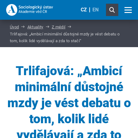
CZ
EN
Úvod
Aktuality
Z médií
Trlifajová: „Ambicí minimální důstojné mzdy je vést debatu o
tom, kolik lidé vydělávají a zda to stačí“
Trlifajová: „Ambicí
minimální důstojné
mzdy je vést debatu o
tom, kolik lidé
vydělávají a zda to