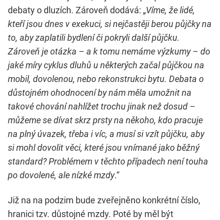
debaty o dluzích. Zároveň dodává: „
Víme, že lidé,
kteří jsou dnes v exekuci, si nejčastěji berou půjčky na
to, aby zaplatili bydlení či pokryli další půjčku.
Zároveň je otázka – a k tomu nemáme výzkumy – do
jaké míry cyklus dluhů u některých začal půjčkou na
mobil, dovolenou, nebo rekonstrukci bytu. Debata o
důstojném ohodnocení by nám měla umožnit na
takové chování nahlížet trochu jinak než dosud –
můžeme se dívat skrz prsty na někoho, kdo pracuje
na plný úvazek, třeba i víc, a musí si vzít půjčku, aby
si mohl dovolit věci, které jsou vnímané jako běžný
standard? Problémem v těchto případech není touha
po dovolené, ale nízké mzdy
.“
Již na na podzim bude zveřejněno konkrétní číslo,
hranici tzv. důstojné mzdy. Poté by měl být