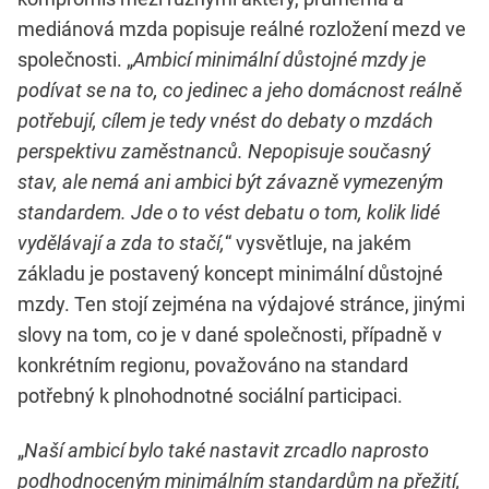
mediánová mzda popisuje reálné rozložení mezd ve
společnosti. „
Ambicí minimální důstojné mzdy je
podívat se na to, co jedinec a jeho domácnost reálně
potřebují, cílem je tedy vnést do debaty o mzdách
perspektivu zaměstnanců. Nepopisuje současný
stav, ale nemá ani ambici být závazně vymezeným
standardem. Jde o to vést debatu o tom, kolik lidé
vydělávají a zda to stačí,
“ vysvětluje, na jakém
základu je postavený koncept minimální důstojné
mzdy. Ten stojí zejména na výdajové stránce, jinými
slovy na tom, co je v dané společnosti, případně v
konkrétním regionu, považováno na standard
potřebný k plnohodnotné sociální participaci.
„
Naší ambicí bylo také nastavit zrcadlo naprosto
podhodnoceným minimálním standardům na přežití,