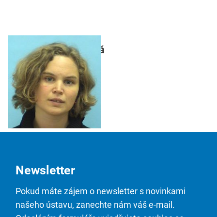
Mgr. Lucie Trlifajová
Newsletter
Pokud máte zájem o newsletter s novinkami
našeho ústavu, zanechte nám váš e-mail.