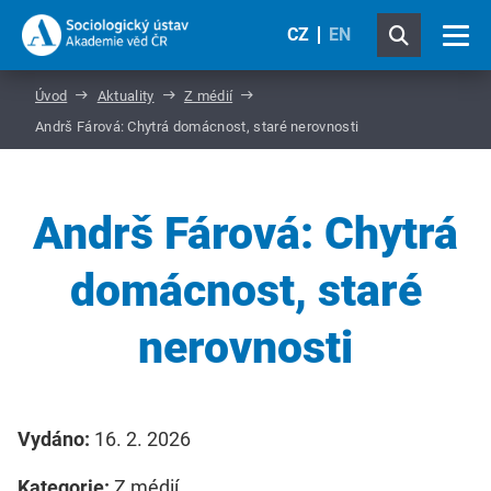
CZ
EN
Úvod
Aktuality
Z médií
Andrš Fárová: Chytrá domácnost, staré nerovnosti
Andrš Fárová: Chytrá
domácnost, staré
nerovnosti
Vydáno:
16. 2. 2026
Kategorie:
Z médií