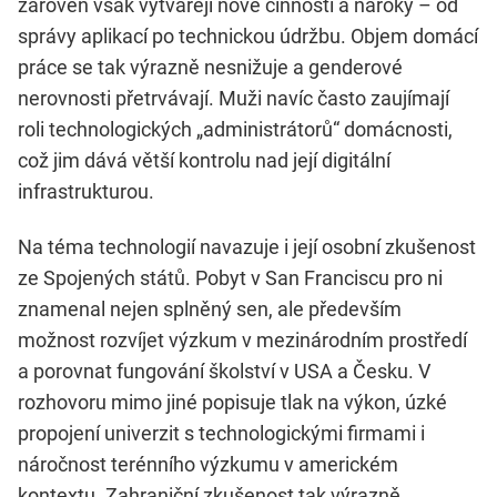
zároveň však vytvářejí nové činnosti a nároky – od
správy aplikací po technickou údržbu. Objem domácí
práce se tak výrazně nesnižuje a genderové
nerovnosti přetrvávají. Muži navíc často zaujímají
roli technologických „administrátorů“ domácnosti,
což jim dává větší kontrolu nad její digitální
infrastrukturou.
Na téma technologií navazuje i její osobní zkušenost
ze Spojených států. Pobyt v San Franciscu pro ni
znamenal nejen splněný sen, ale především
možnost rozvíjet výzkum v mezinárodním prostředí
a porovnat fungování školství v USA a Česku. V
rozhovoru mimo jiné popisuje tlak na výkon, úzké
propojení univerzit s technologickými firmami i
náročnost terénního výzkumu v americkém
kontextu. Zahraniční zkušenost tak výrazně