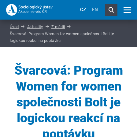
CZ
EN
Úvod
Aktuality
Z médií
Švarcová: Program Women for women společnosti Bolt je
logickou reakcí na poptávku
Švarcová: Program
Women for women
společnosti Bolt je
logickou reakcí na
poptávku