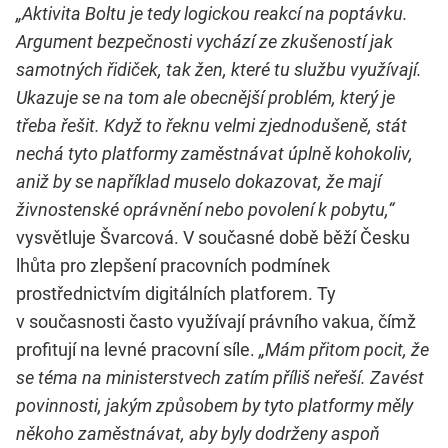
„Aktivita Boltu je tedy logickou reakcí na poptávku.
Argument bezpečnosti vychází ze zkušeností jak
samotných řidiček, tak žen, které tu službu využívají.
Ukazuje se na tom ale obecnější problém, který je
třeba řešit. Když to řeknu velmi zjednodušeně, stát
nechá tyto platformy zaměstnávat úplně kohokoliv,
aniž by se například muselo dokazovat, že mají
živnostenské oprávnění nebo povolení k pobytu,“
vysvětluje Švarcová. V současné době běží Česku
lhůta pro zlepšení pracovních podmínek
prostřednictvím digitálních platforem. Ty
v současnosti často využívají právního vakua, čímž
profitují na levné pracovní síle.
„Mám přitom pocit, že
se téma na ministerstvech zatím příliš neřeší. Zavést
povinnosti, jakým způsobem by tyto platformy měly
někoho zaměstnávat, aby byly dodrženy aspoň