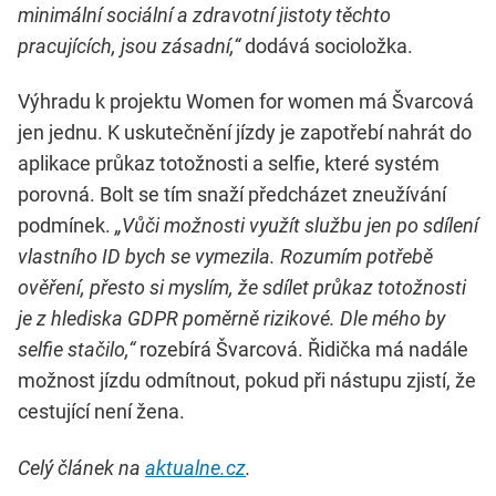
minimální sociální a zdravotní jistoty těchto
pracujících, jsou zásadní,“
dodává socioložka.
Výhradu k projektu Women for women má Švarcová
jen jednu. K uskutečnění jízdy je zapotřebí nahrát do
aplikace průkaz totožnosti a selfie, které systém
porovná. Bolt se tím snaží předcházet zneužívání
podmínek.
„Vůči možnosti využít službu jen po sdílení
vlastního ID bych se vymezila. Rozumím potřebě
ověření, přesto si myslím, že sdílet průkaz totožnosti
je z hlediska GDPR poměrně rizikové. Dle mého by
selfie stačilo,“
rozebírá Švarcová. Řidička má nadále
možnost jízdu odmítnout, pokud při nástupu zjistí, že
cestující není žena.
Celý článek na
aktualne.cz
.